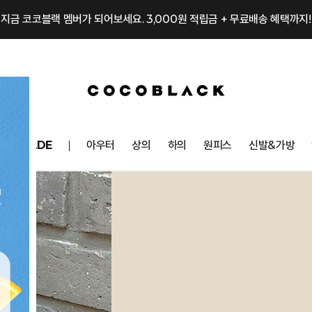
지금 코코블랙 멤버가 되어보세요. 3,000원 적립금 + 무료배송 혜택까지!
OCOMADE
아우터
상의
하의
원피스
신발&가방