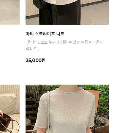
마티 스트라이프 니트
넉넉한 핏으로 누구나 입을 수 있는 여름철 라운드
넥 니트
통기성 높은 여름 니트 원사로 편하고 시원하게 입
25,000원
어요