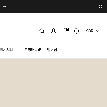
0
KOR
악세서리
코팡배송🚚
멤버쉽