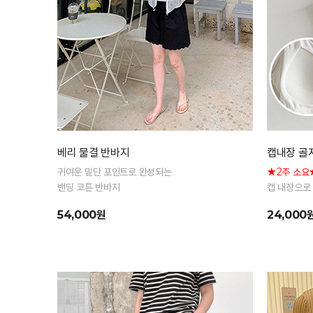
베리 물결 반바지
캡내장 골
귀여운 밑단 포인트로 완성되는
★2주 소요
밴딩 코튼 반바지
캡 내장으로
시
54,000원
24,000