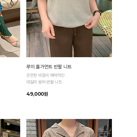
루이 홀가먼트 반팔 니트
은은한 비침이 매력적인
데일리 썸머 반팔 니트
49,000원