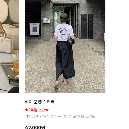
베이 포켓 스커트
★1주일 소요★
가볍고 편안하게 즐기는 나일론 포켓 롱 스커트
42,000원