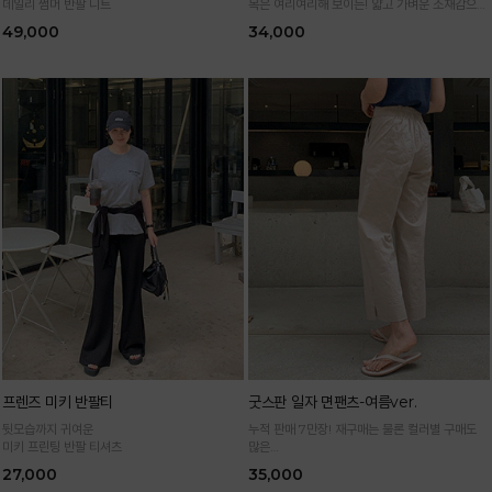
데일리 썸머 반팔 니트
목은 여리여리해 보이는! 얇고 가벼운 소재감으로
한여름까지 시원하고 쾌적하게!
49,000
34,000
*블랙·주문폭주로 인한 입고지연·순차발송 진행중
프렌즈 미키 반팔티
굿스판 일자 면팬츠-여름ver.
뒷모습까지 귀여운
누적 판매 7만장! 재구매는 물론 컬러별 구매도
미키 프린팅 반팔 티셔츠
많은
정말 편하게 휘뚜루마뚜루 입는 만능 면팬츠
27,000
35,000