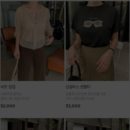
네트 집업
선글라스 반팔티
시원하게 걸치는
심플한 디자인에 포인트를 더한
썸머 니트 집업 가디건
키치 나염 반팔 티셔츠
52,000
32,000