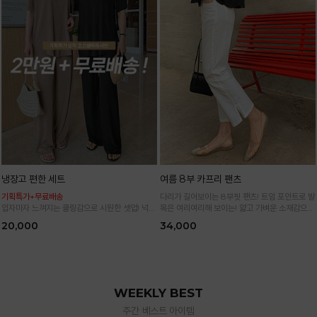
냉장고 편한 세트
여름 8부 카프리 팬츠
기획특가+무료배송
다리가 길어보이는 8부핏 팬츠! 트임 포인트로 발
입자마자 느껴지는 쿨링감으로 시원한 셋업! 넉넉
목은 여리여리해 보이는! 얇고 가벼운 소재감으로
한 핏으로 군살 싹 다 가려주는 올 여름 교복템
한여름까지 시원하고 쾌적하게!
20,000
34,000
*블랙·주문폭주로 인한 입고지연·순차발송 진행중
WEEKLY BEST
주간 베스트 아이템