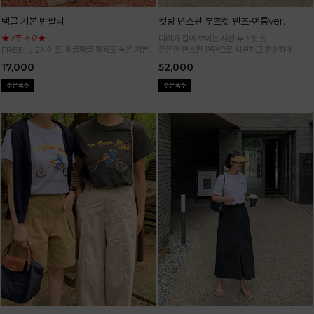
탱글 기본 반팔티
컷팅 면스판 부츠컷 팬츠-여름ver.
★2주 소요★
다리가 길어 보이는 사선 부츠컷 핏
FREE, L 2사이즈! 탱글탱글 활용도 높은 기본
쫀쫀한 면스판 원단으로 시원하고 편안하게!
반팔 티셔츠
17,000
52,000