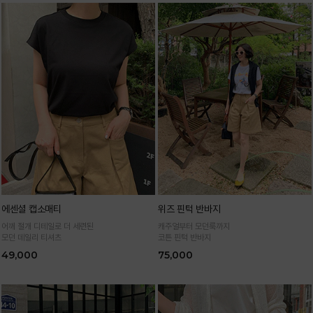
에센셜 캡소매티
위즈 핀턱 반바지
어깨 절개 디테일로 더 세련된
캐주얼부터 모던룩까지
모던 데일리 티셔츠
코튼 핀턱 반바지
49,000
75,000