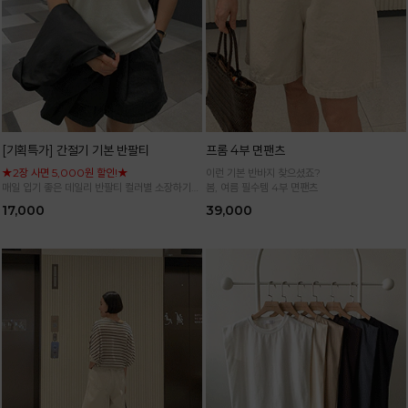
[기획특가] 간절기 기본 반팔티
프롬 4부 면팬츠
★2장 사면 5,000원 할인!★
이런 기본 반바지 찾으셨죠?
매일 입기 좋은 데일리 반팔티 컬러별 소장하기
봄, 여름 필수템 4부 면팬츠
좋은 기본 아이템
17,000
39,000