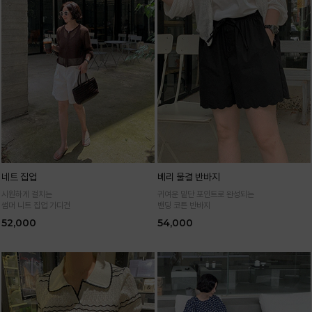
네트 집업
베리 물결 반바지
시원하게 걸치는
귀여운 밑단 포인트로 완성되는
썸머 니트 집업 가디건
밴딩 코튼 반바지
52,000
54,000