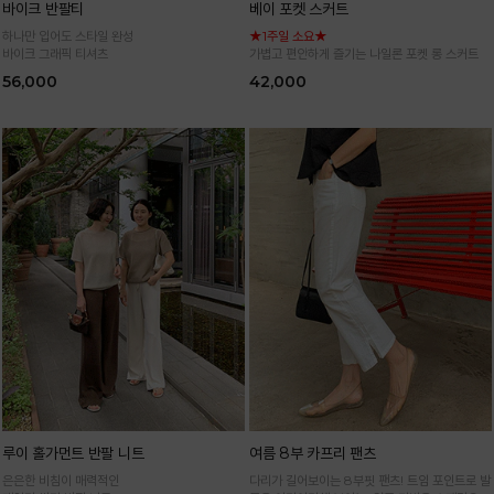
바이크 반팔티
베이 포켓 스커트
하나만 입어도 스타일 완성
★1주일 소요★
바이크 그래픽 티셔츠
가볍고 편안하게 즐기는 나일론 포켓 롱 스커트
56,000
42,000
루이 홀가먼트 반팔 니트
여름 8부 카프리 팬츠
은은한 비침이 매력적인
다리가 길어보이는 8부핏 팬츠! 트임 포인트로 발