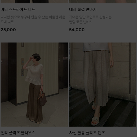
마티 스트라이프 니트
베리 물결 반바지
넉넉한 핏으로 누구나 입을 수 있는 여름철 라운
귀여운 밑단 포인트로 완성되는
드넥 니트
밴딩 코튼 반바지
통기성 높은 여름 니트 원사로 편하고 시원하게
25,000
54,000
입어요
셀리 플리츠 블라우스
사선 볼륨 플리츠 팬츠