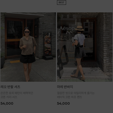
레오 반팔 셔츠
마레 반바지
은은한 호피 패턴이 매력적인
깔끔한 핏으로 데일리하게 즐기는
코튼 카라 셔츠
베이직 코튼 하프 팬츠
54,000
54,000