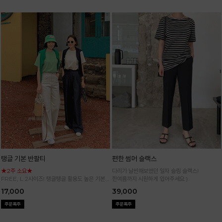
탱글 기본 반팔티
편한 썸머 슬랙스
★2주 소요★
다리가 날씬해보였던 일자 슬림 슬랙스!
FREE, L 2사이즈! 탱글탱글 활용도 높은 기본
한여름까지 시원하게 입어주세요:)
반팔 티셔츠
17,000
39,000