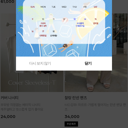
61,000
61,000
다시 보지 않기
닫기
커버 나시티
찰랑 린넨 팬츠
부유방 걱정없는 베이직 나시티
MD강추! 차르르-가볍게 떨어지는 린넨 밴딩 팬
캐주얼하고 멋스럽게 입기 좋아요
츠
시원하면서 구김없고 신축성까지 GOOD
24,000
34,000