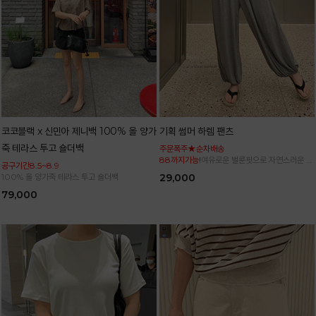
코코블랙 x 신민아 제니백 100% 올 양가
기획 썸머 하렘 팬츠
죽 테라스 투고 숄더백
주문폭주★순차배송
88까지가능!
여유로운 벌룬핏으로 자연스러운 체
공구기간8.5~8.9
형 커버 허리 전체 밴딩으로 편안한 착용감
100% 올 양가죽 테라스 투고 숄더백
29,000
79,000