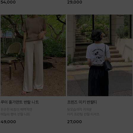
54,000
29,000
루이 홀가먼트 반팔 니트
프렌즈 미키 반팔티
은은한 비침이 매력적인
뒷모습까지 귀여운
데일리 썸머 반팔 니트
미키 프린팅 반팔 티셔츠
49,000
27,000