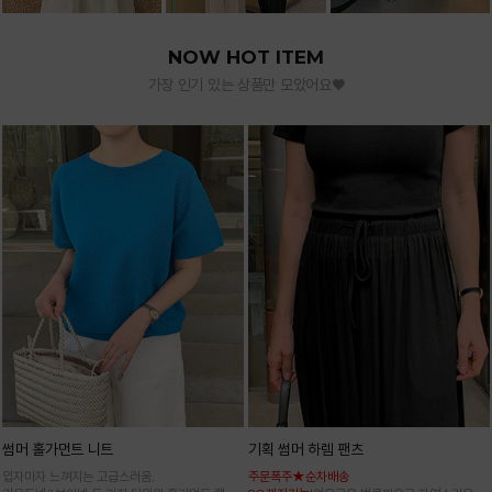
NOW HOT ITEM
가장 인기 있는 상품만 모았어요♥
썸머 홀가먼트 니트
기획 썸머 하렘 팬츠
입자마자 느껴지는 고급스러움,
주문폭주★순차배송