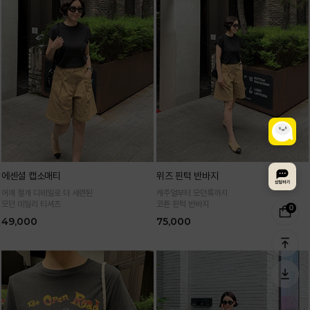
에센셜 캡소매티
위즈 핀턱 반바지
어깨 절개 디테일로 더 세련된
캐주얼부터 모던룩까지
모던 데일리 티셔츠
코튼 핀턱 반바지
0
49,000
75,000