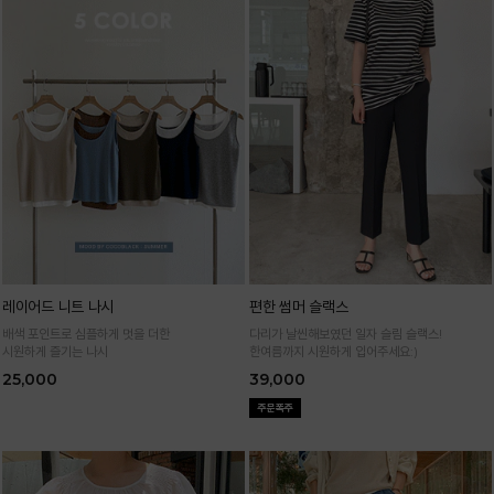
레이어드 니트 나시
편한 썸머 슬랙스
배색 포인트로 심플하게 멋을 더한
다리가 날씬해보였던 일자 슬림 슬랙스!
시원하게 즐기는 나시
한여름까지 시원하게 입어주세요:)
25,000
39,000