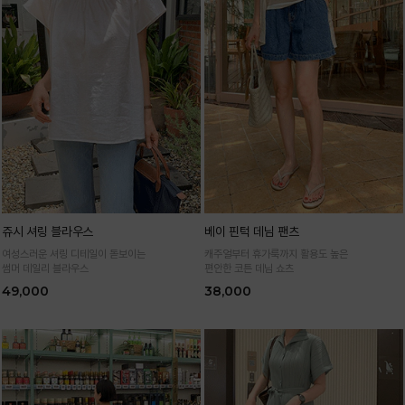
쥬시 셔링 블라우스
베이 핀턱 데님 팬츠
여성스러운 셔링 디테일이 돋보이는
캐주얼부터 휴가룩까지 활용도 높은
썸머 데일리 블라우스
편안한 코튼 데님 쇼츠
49,000
38,000