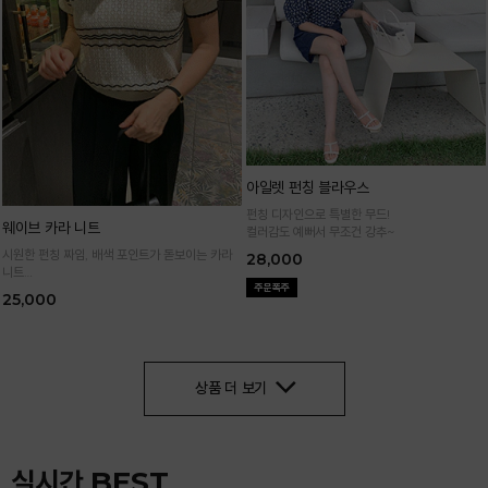
아일렛 펀칭 블라우스
펀칭 디자인으로 특별한 무드!
웨이브 카라 니트
컬러감도 예뻐서 무조건 강추~
시원한 펀칭 짜임, 배색 포인트가 돋보이는 카라
28,000
니트
가볍고 통기성 좋은 니트 소재로 한여름까지 쾌적
25,000
하게 입어요
상품 더 보기
실시간 BEST