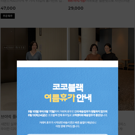
라운드넥&브이넥 두 가지 타입의 홀가먼트 캡니
88까지가능!
여유로운 벌룬핏으로 자연스러운 체
트
형 커버 허리 전체 밴딩으로 편안한 착용감
47,000
29,000
브이넥 플리츠 원피스
날개 플리츠 원피스
세련된 실루엣이 돋보이는 플리츠 원피스
세련된 실루엣으로 멋스러운 플리츠 원피스
우아한 디자인에 시원한 소재감으로 굿!
고급스러운 아웃핏으로 여름을 우아하게!