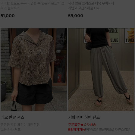
넉넉한 핏으로 누구나 입을 수 있는 라운드넥 플
사선 볼륨 플리츠로 더욱 우아하게
리츠 블라우스
가볍고 고급스러움 UP!
통기성 높은 폴리 원단으로 시원하게 입어요
51,000
59,000
레오 반팔 셔츠
기획 썸머 하렘 팬츠
은은한 호피 패턴이 매력적인
주문폭주★순차배송
코튼 카라 셔츠
88까지가능!
여유로운 벌룬핏으로 자연스러운 체
형 커버 허리 전체 밴딩으로 편안한 착용감