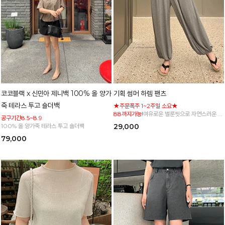
코코블랙 x 신민아 제니백 100% 올 양가
기획 썸머 하렘 팬츠
죽 테라스 투고 숄더백
★주문폭주 1~2주일 소요★
88까지가능!
여유로운 벌룬핏으로 자연스러운 체
공구기간8.5~8.9
형 커버 허리 전체 밴딩으로 편안한 착용감
100% 올 양가죽 테라스 투고 숄더백
29,000
79,000