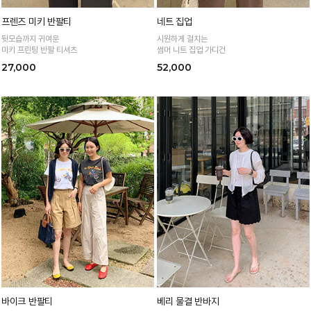
프렌즈 미키 반팔티
네트 집업
뒷모습까지 귀여운
시원하게 걸치는
미키 프린팅 반팔 티셔츠
썸머 니트 집업 가디건
27,000
52,000
바이크 반팔티
베리 물결 반바지