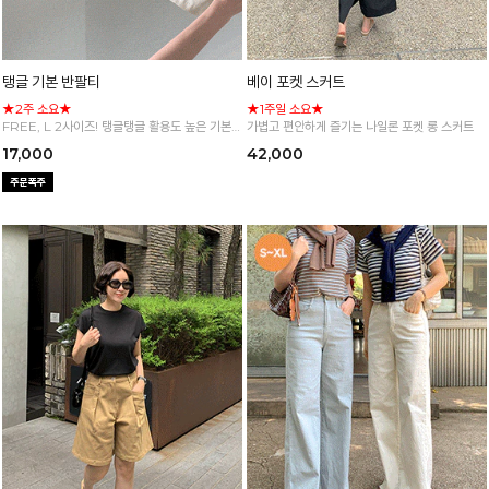
탱글 기본 반팔티
베이 포켓 스커트
★2주 소요★
★1주일 소요★
FREE, L 2사이즈! 탱글탱글 활용도 높은 기본
가볍고 편안하게 즐기는 나일론 포켓 롱 스커트
반팔 티셔츠
17,000
42,000