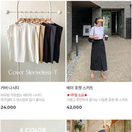
커버 나시티
베이 포켓 스커트
부유방 걱정없는 베이직 나시티
★1주일 소요★
캐주얼하고 멋스럽게 입기 좋아요
가볍고 편안하게 즐기는 나일론 포켓 롱 스커트
24,000
42,000