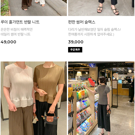
루이 홀가먼트 반팔 니트
편한 썸머 슬랙스
은은한 비침이 매력적인
다리가 날씬해보였던 일자 슬림 슬랙스!
데일리 썸머 반팔 니트
한여름까지 시원하게 입어주세요:)
49,000
39,000