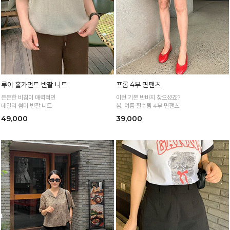
루이 홀가먼트 반팔 니트
프롬 4부 면팬츠
은은한 비침이 매력적인
이런 기본 반바지 찾으셨죠?
데일리 썸머 반팔 니트
봄, 여름 필수템 4부 면팬츠
49,000
39,000