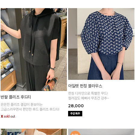
아일렛 펀칭 블라우스
펀칭 디자인으로 특별한 무드!
반팔 플리츠 후드티
컬러감도 예뻐서 무조건 강추~
은은한 플리츠 결감이 돋보이는
28,000
고급스러우면서 편안한 후드 플리츠 후드티!