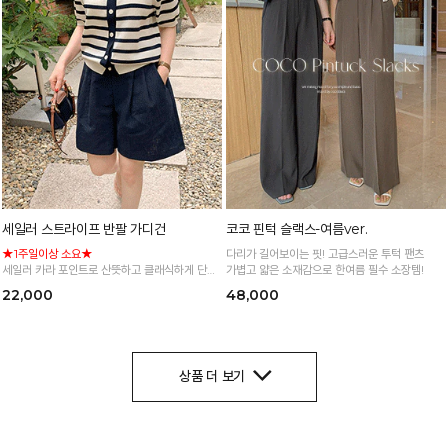
세일러 스트라이프 반팔 가디건
코코 핀턱 슬랙스-여름ver.
★1주일이상 소요★
다리가 길어보이는 핏! 고급스러운 투턱 팬츠
세일러 카라 포인트로 산뜻하고 클래식하게 단가
가볍고 얇은 소재감으로 한여름 필수 소장템!
라 패턴이 더해져 데일리로 즐기기 좋은 니트 가
22,000
48,000
디건
*주문폭주로 인한 입고지연·순차발송 진행중
상품 더 보기