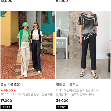
61,000
61,000
탱글 기본 반팔티
편한 썸머 슬랙스
★2주 소요★
다리가 날씬해보였던 일자 슬림 슬랙스!
FREE, L 2사이즈! 탱글탱글 활용도 높은 기본
한여름까지 시원하게 입어주세요:)
반팔 티셔츠
17,000
39,000