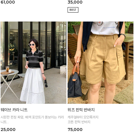
61,000
35,000
웨이브 카라 니트
위즈 핀턱 반바지
시원한 펀칭 짜임, 배색 포인트가 돋보이는 카라
캐주얼부터 모던룩까지
니트
코튼 핀턱 반바지
가볍고 통기성 좋은 니트 소재로 한여름까지 쾌적
25,000
75,000
하게 입어요