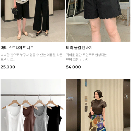
마티 스트라이프 니트
베리 물결 반바지
넉넉한 핏으로 누구나 입을 수 있는 여름철 라운
귀여운 밑단 포인트로 완성되는
드넥 니트
밴딩 코튼 반바지
통기성 높은 여름 니트 원사로 편하고 시원하게
25,000
54,000
입어요