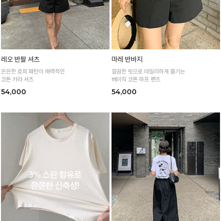
레오 반팔 셔츠
마레 반바지
은은한 호피 패턴이 매력적인
깔끔한 핏으로 데일리하게 즐기는
코튼 카라 셔츠
베이직 코튼 하프 팬츠
54,000
54,000