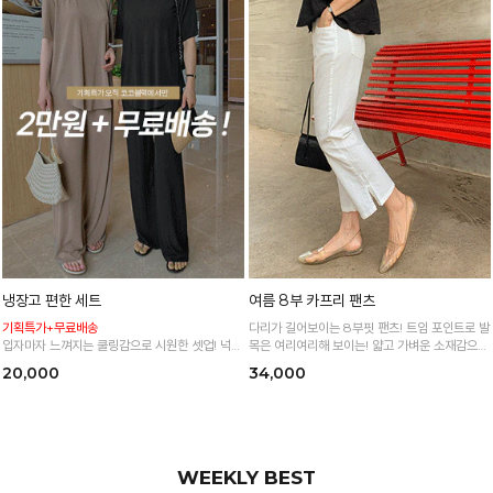
냉장고 편한 세트
여름 8부 카프리 팬츠
기획특가+무료배송
다리가 길어보이는 8부핏 팬츠! 트임 포인트로 발
입자마자 느껴지는 쿨링감으로 시원한 셋업! 넉넉
목은 여리여리해 보이는! 얇고 가벼운 소재감으로
한 핏으로 군살 싹 다 가려주는 올 여름 교복템
한여름까지 시원하고 쾌적하게!
20,000
34,000
*블랙·주문폭주로 인한 입고지연·순차발송 진행중
WEEKLY BEST