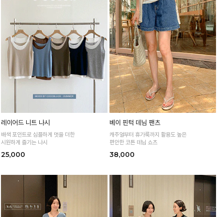
레이어드 니트 나시
베이 핀턱 데님 팬츠
배색 포인트로 심플하게 멋을 더한
캐주얼부터 휴가룩까지 활용도 높은
시원하게 즐기는 나시
편안한 코튼 데님 쇼츠
25,000
38,000