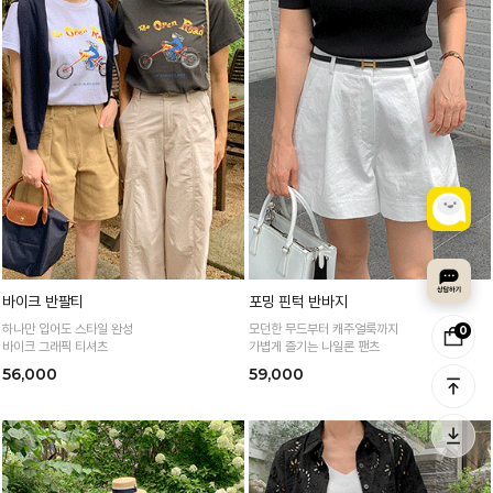
바이크 반팔티
포밍 핀턱 반바지
하나만 입어도 스타일 완성
모던한 무드부터 캐주얼룩까지
0
바이크 그래픽 티셔츠
가볍게 즐기는 나일론 팬츠
56,000
59,000