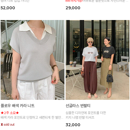
썸머 니트 집업 가디건
88까지가능!
여유로운 벌룬핏으로 자연스러운 체
형 커버 허리 전체 밴딩으로 편안한 착용감
52,000
29,000
플로우 배색 카라 니트
선글라스 반팔티
★2주 소요★
심플한 디자인에 포인트를 더한
배색 카라 포인트로 단정하고 세련되게 한 벌만
키치 나염 반팔 티셔츠
입어도 완성도 높은 배색 카라 니트
32,000
*주문폭주로 인한 입고지연·순차발송 진행중