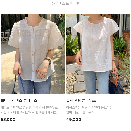
주간 베스트 아이템
보니타 레이스 블라우스
쥬시 셔링 블라우스
레이스 디테일로 완성한 여름 감성 블라우스
여성스러운 셔링 디테일이 돋보이는
가볍고 시어한 소재감으로 한여름까지 시원하고
썸머 데일리 블라우스
여성스럽게
63,000
49,000