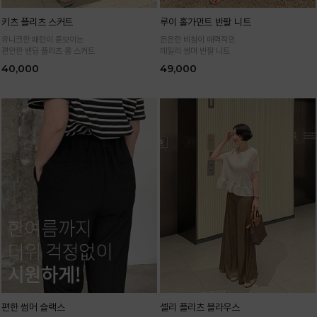
키츠 플리츠 스커트
루이 홀가먼트 반팔 니트
유니크한 패턴이 돋보이는
은은한 비침이 매력적인
편안한 밴딩 플리츠 롱 스커트
데일리 썸머 반팔 니트
40,000
49,000
편한 썸머 슬랙스
셀리 플리츠 블라우스