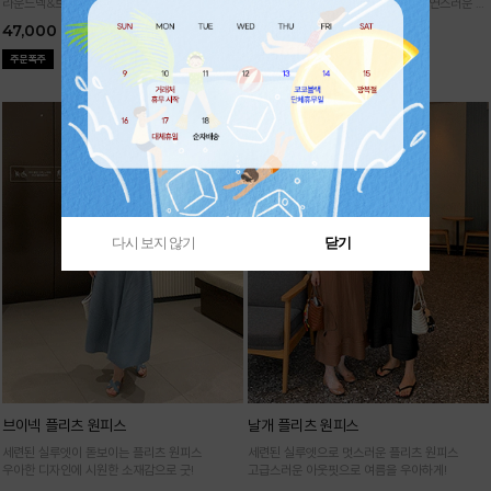
라운드넥&브이넥 두 가지 타입의 홀가먼트 캡니
88까지가능!
여유로운 벌룬핏으로 자연스러운 체
트
형 커버 허리 전체 밴딩으로 편안한 착용감
47,000
29,000
다시 보지 않기
닫기
브이넥 플리츠 원피스
날개 플리츠 원피스
세련된 실루엣이 돋보이는 플리츠 원피스
세련된 실루엣으로 멋스러운 플리츠 원피스
우아한 디자인에 시원한 소재감으로 굿!
고급스러운 아웃핏으로 여름을 우아하게!