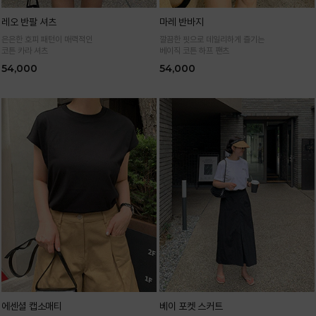
레오 반팔 셔츠
마레 반바지
은은한 호피 패턴이 매력적인
깔끔한 핏으로 데일리하게 즐기는
코튼 카라 셔츠
베이직 코튼 하프 팬츠
54,000
54,000
에센셜 캡소매티
베이 포켓 스커트