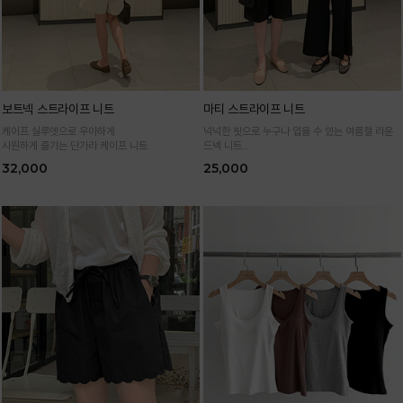
보트넥 스트라이프 니트
마티 스트라이프 니트
케이프 실루엣으로 우아하게
넉넉한 핏으로 누구나 입을 수 있는 여름철 라운
시원하게 즐기는 단가라 케이프 니트
드넥 니트
통기성 높은 여름 니트 원사로 편하고 시원하게
32,000
25,000
입어요