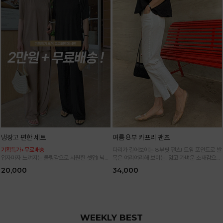
냉장고 편한 세트
여름 8부 카프리 팬츠
기획특가+무료배송
다리가 길어보이는 8부핏 팬츠! 트임 포인트로 발
입자마자 느껴지는 쿨링감으로 시원한 셋업! 넉넉
목은 여리여리해 보이는! 얇고 가벼운 소재감으로
한 핏으로 군살 싹 다 가려주는 올 여름 교복템
한여름까지 시원하고 쾌적하게!
20,000
34,000
*블랙·주문폭주로 인한 입고지연·순차발송 진행중
WEEKLY BEST