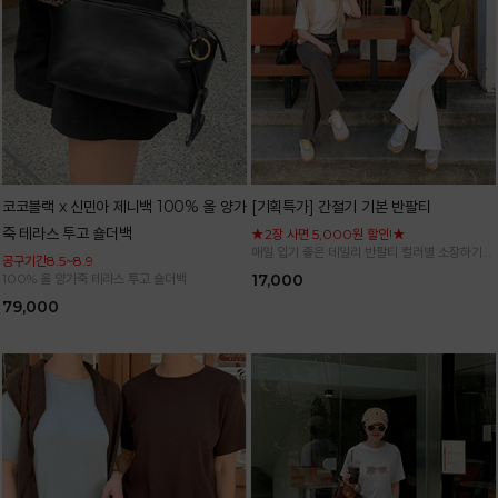
코코블랙 x 신민아 제니백 100% 올 양가
[기획특가] 간절기 기본 반팔티
죽 테라스 투고 숄더백
★2장 사면 5,000원 할인!★
매일 입기 좋은 데일리 반팔티 컬러별 소장하기
공구기간8.5~8.9
좋은 기본 아이템
100% 올 양가죽 테라스 투고 숄더백
17,000
79,000