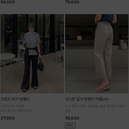
56,000
75,000
프렌즈 미키 반팔티
굿스판 일자 면팬츠-여름ver.
뒷모습까지 귀여운
누적 판매 7만장! 재구매는 물론 컬러별 구매도
미키 프린팅 반팔 티셔츠
많은
정말 편하게 휘뚜루마뚜루 입는 만능 면팬츠
27,000
35,000