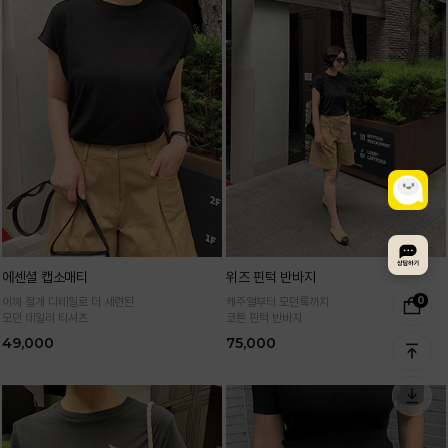
에센셜 캡소매티
위즈 핀턱 반바지
0
어깨 절개 디테일로 더 세련된
캐주얼부터 모던룩까지
모던 데일리 티셔츠
코튼 핀턱 반바지
49,000
75,000