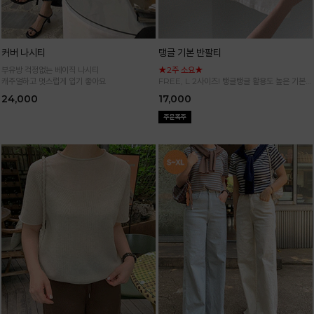
커버 나시티
탱글 기본 반팔티
부유방 걱정없는 베이직 나시티
★2주 소요★
캐주얼하고 멋스럽게 입기 좋아요
FREE, L 2사이즈! 탱글탱글 활용도 높은 기본
반팔 티셔츠
24,000
17,000