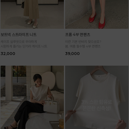
보트넥 스트라이프 니트
프롬 4부 면팬츠
케이프 실루엣으로 우아하게
이런 기본 반바지 찾으셨죠?
시원하게 즐기는 단가라 케이프 니트
봄, 여름 필수템 4부 면팬츠
32,000
39,000