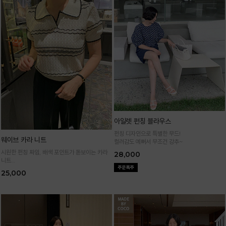
아일렛 펀칭 블라우스
펀칭 디자인으로 특별한 무드!
웨이브 카라 니트
컬러감도 예뻐서 무조건 강추~
시원한 펀칭 짜임, 배색 포인트가 돋보이는 카라
28,000
니트
가볍고 통기성 좋은 니트 소재로 한여름까지 쾌적
25,000
하게 입어요