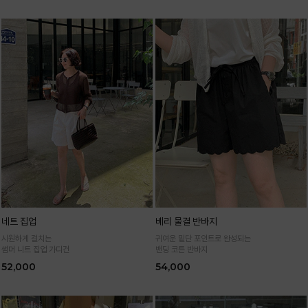
네트 집업
베리 물결 반바지
시원하게 걸치는
귀여운 밑단 포인트로 완성되는
썸머 니트 집업 가디건
밴딩 코튼 반바지
52,000
54,000