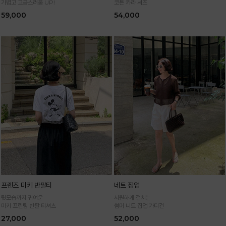
가볍고 고급스러움 UP!
코튼 카라 셔츠
59,000
54,000
프렌즈 미키 반팔티
네트 집업
뒷모습까지 귀여운
시원하게 걸치는
미키 프린팅 반팔 티셔츠
썸머 니트 집업 가디건
27,000
52,000