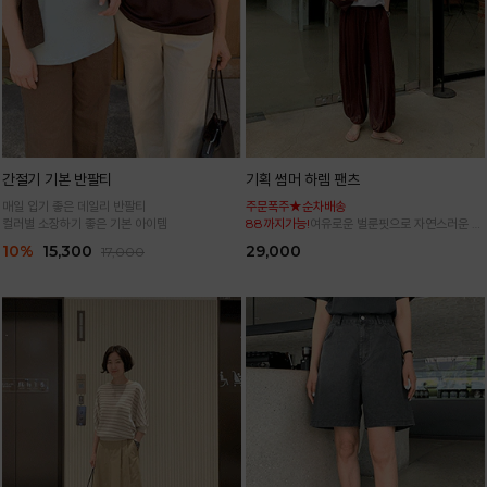
간절기 기본 반팔티
기획 썸머 하렘 팬츠
매일 입기 좋은 데일리 반팔티
주문폭주★순차배송
컬러별 소장하기 좋은 기본 아이템
88까지가능!
여유로운 벌룬핏으로 자연스러운 체
형 커버 허리 전체 밴딩으로 편안한 착용감
10%
15,300
29,000
17,000