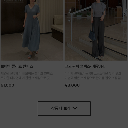
브이넥 플리츠 원피스
코코 핀턱 슬랙스-여름ver.
세련된 실루엣이 돋보이는 플리츠 원피스
다리가 길어보이는 핏! 고급스러운 투턱 팬츠
우아한 디자인에 시원한 소재감으로 굿!
가볍고 얇은 소재감으로 한여름 필수 소장템!
61,000
48,000
상품 더 보기