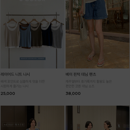
레이어드 니트 나시
베이 핀턱 데님 팬츠
배색 포인트로 심플하게 멋을 더한
캐주얼부터 휴가룩까지 활용도 높은
시원하게 즐기는 나시
편안한 코튼 데님 쇼츠
25,000
38,000