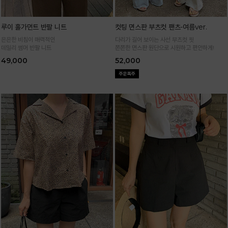
루이 홀가먼트 반팔 니트
컷팅 면스판 부츠컷 팬츠-여름ver.
은은한 비침이 매력적인
다리가 길어 보이는 사선 부츠컷 핏
데일리 썸머 반팔 니트
쫀쫀한 면스판 원단으로 시원하고 편안하게!
49,000
52,000