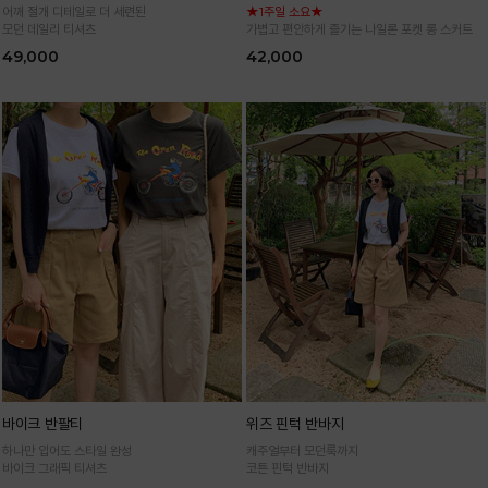
어깨 절개 디테일로 더 세련된
★1주일 소요★
모던 데일리 티셔츠
가볍고 편안하게 즐기는 나일론 포켓 롱 스커트
49,000
42,000
바이크 반팔티
위즈 핀턱 반바지
하나만 입어도 스타일 완성
캐주얼부터 모던룩까지
바이크 그래픽 티셔츠
코튼 핀턱 반바지