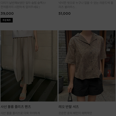
다리가 날씬해보였던 일자 슬림 슬랙스!
넉넉한 핏으로 누구나 입을 수 있는 라운드넥 플
한여름까지 시원하게 입어주세요:)
리츠 블라우스
통기성 높은 폴리 원단으로 시원하게 입어요
39,000
51,000
사선 볼륨 플리츠 팬츠
레오 반팔 셔츠
사선 볼륨 플리츠로 더욱 우아하게
은은한 호피 패턴이 매력적인