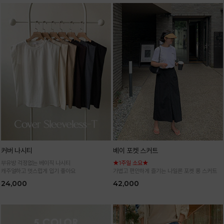
커버 나시티
베이 포켓 스커트
부유방 걱정없는 베이직 나시티
★1주일 소요★
캐주얼하고 멋스럽게 입기 좋아요
가볍고 편안하게 즐기는 나일론 포켓 롱 스커트
24,000
42,000