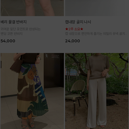
베리 물결 반바지
캡내장 골지 나시
귀여운 밑단 포인트로 완성되는
★2주 소요★
밴딩 코튼 반바지
캡 내장으로 편안하게 즐기는 데일리 유넥 골지
나시
54,000
24,000