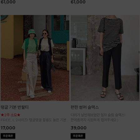
61,000
61,000
탱글 기본 반팔티
편한 썸머 슬랙스
★2주 소요★
다리가 날씬해보였던 일자 슬림 슬랙스!
FREE, L 2사이즈! 탱글탱글 활용도 높은 기본
한여름까지 시원하게 입어주세요:)
반팔 티셔츠
17,000
39,000