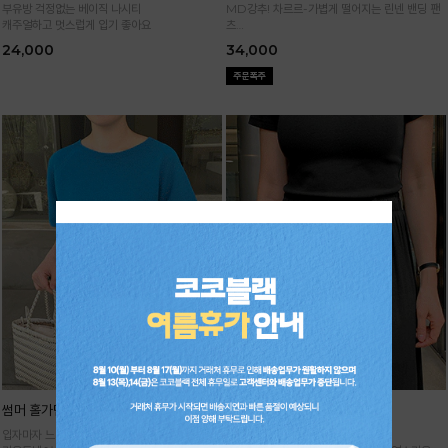
부유방 걱정없는 베이직 나시티
MD강추! 차르르-가볍게 떨어지는 린넨 밴딩 팬
캐주얼하고 멋스럽게 입기 좋아요
츠
시원하면서 구김없고 신축성까지 GOOD
24,000
34,000
썸머 홀가먼트 니트
기획 썸머 하렘 팬츠
입자마자 느껴지는 고급스러움,
주문폭주★순차배송