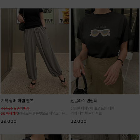
기획 썸머 하렘 팬츠
선글라스 반팔티
주문폭주★순차배송
심플한 디자인에 포인트를 더한
88까지가능!
여유로운 벌룬핏으로 자연스러운 체
키치 나염 반팔 티셔츠
형 커버 허리 전체 밴딩으로 편안한 착용감
29,000
32,000