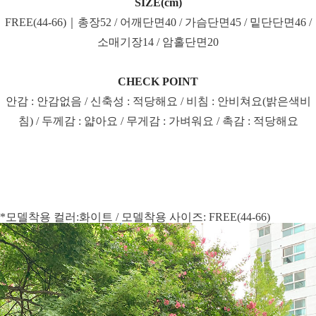
SIZE(cm)
FREE(44-66)｜총장52 / 어깨단면40 / 가슴단면45 / 밑단단면46 /
소매기장14 / 암홀단면20
CHECK POINT
안감 : 안감없음 / 신축성 : 적당해요 / 비침 : 안비쳐요(밝은색비
침) / 두께감 : 얇아요 / 무게감 : 가벼워요 / 촉감 : 적당해요
*모델착용 컬러:화이트 / 모델착용 사이즈: FREE(44-66)