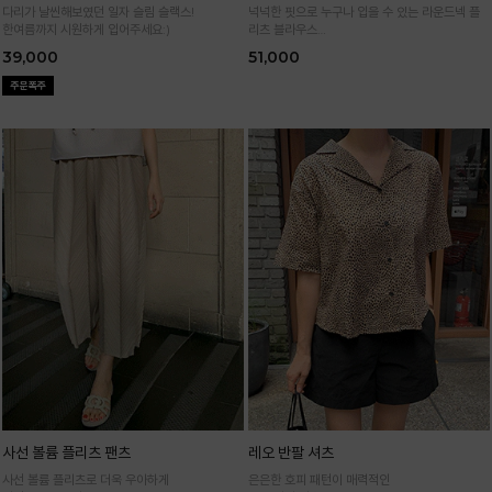
다리가 날씬해보였던 일자 슬림 슬랙스!
넉넉한 핏으로 누구나 입을 수 있는 라운드넥 플
한여름까지 시원하게 입어주세요:)
리츠 블라우스
통기성 높은 폴리 원단으로 시원하게 입어요
39,000
51,000
사선 볼륨 플리츠 팬츠
레오 반팔 셔츠
사선 볼륨 플리츠로 더욱 우아하게
은은한 호피 패턴이 매력적인