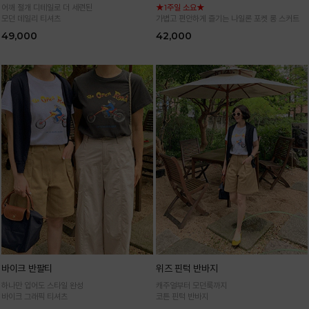
어깨 절개 디테일로 더 세련된
★1주일 소요★
모던 데일리 티셔츠
가볍고 편안하게 즐기는 나일론 포켓 롱 스커트
49,000
42,000
바이크 반팔티
위즈 핀턱 반바지
하나만 입어도 스타일 완성
캐주얼부터 모던룩까지
바이크 그래픽 티셔츠
코튼 핀턱 반바지