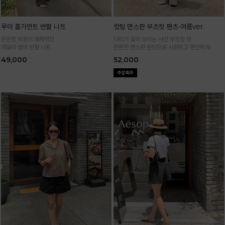
루이 홀가먼트 반팔 니트
컷팅 면스판 부츠컷 팬츠-여름ver.
은은한 비침이 매력적인
다리가 길어 보이는 사선 부츠컷 핏
데일리 썸머 반팔 니트
쫀쫀한 면스판 원단으로 시원하고 편안하게!
49,000
52,000