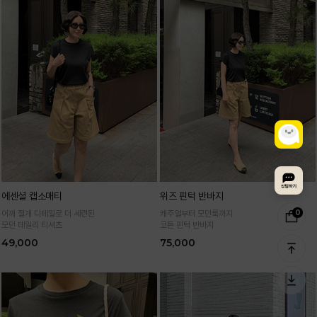
에센셜 캡소매티
위즈 핀턱 반바지
0
어깨 절개 디테일로 더 세련된
캐주얼부터 모던룩까지
모던 데일리 티셔츠
코튼 핀턱 반바지
49,000
75,000