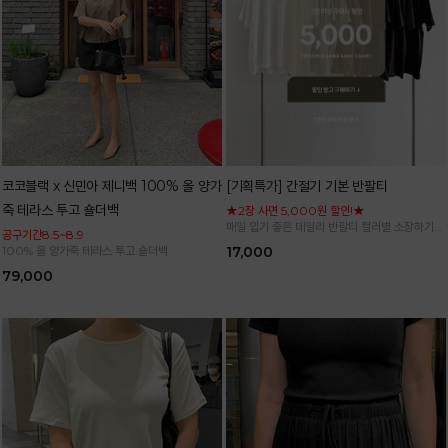
코코블랙 x 신민아 제니백 100% 올 양가
[기획특가] 간절기 기본 반팔티
죽 테라스 투고 숄더백
★2장 사면 5,000원 할인!★
매일 입기 좋은 데일리 반팔티 컬러별 소장하기
공구기간8.5~8.9
좋은 기본 아이템
100% 올 양가죽 테라스 투고 숄더백
17,000
79,000