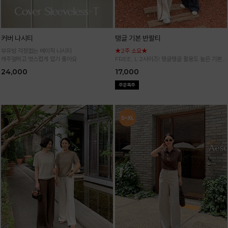
커버 나시티
탱글 기본 반팔티
부유방 걱정없는 베이직 나시티
★2주 소요★
캐주얼하고 멋스럽게 입기 좋아요
FREE, L 2사이즈! 탱글탱글 활용도 높은 기본
반팔 티셔츠
24,000
17,000