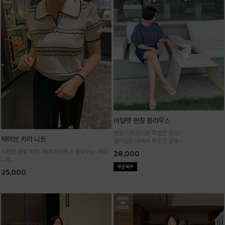
아일렛 펀칭 블라우스
펀칭 디자인으로 특별한 무드!
웨이브 카라 니트
컬러감도 예뻐서 무조건 강추~
시원한 펀칭 짜임, 배색 포인트가 돋보이는 카라
28,000
니트
가볍고 통기성 좋은 니트 소재로 한여름까지 쾌적
25,000
하게 입어요