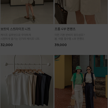
보트넥 스트라이프 니트
프롬 4부 면팬츠
케이프 실루엣으로 우아하게
이런 기본 반바지 찾으셨죠?
시원하게 즐기는 단가라 케이프 니트
봄, 여름 필수템 4부 면팬츠
32,000
39,000