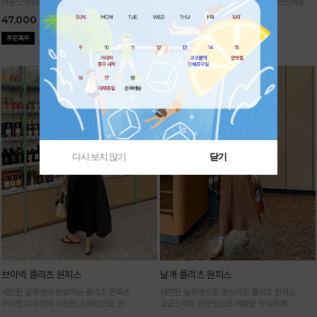
라운드넥&브이넥 두 가지 타입의 홀가먼트 캡니
88까지가능!
여유로운 벌룬핏으로 자연스러운 체
트
형 커버 허리 전체 밴딩으로 편안한 착용감
47,000
29,000
다시 보지 않기
닫기
브이넥 플리츠 원피스
날개 플리츠 원피스
세련된 실루엣이 돋보이는 플리츠 원피스
세련된 실루엣으로 멋스러운 플리츠 원피스
우아한 디자인에 시원한 소재감으로 굿!
고급스러운 아웃핏으로 여름을 우아하게!