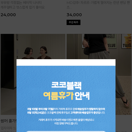
부유방 걱정없는 베이직 나시티
MD강추! 차르르-가볍게 떨어지는 린넨 밴딩 팬
캐주얼하고 멋스럽게 입기 좋아요
츠
시원하면서 구김없고 신축성까지 GOOD
24,000
34,000
썸머 홀가먼트 니트
기획 썸머 하렘 팬츠
입자마자 느껴지는 고급스러움,
주문폭주★순차배송