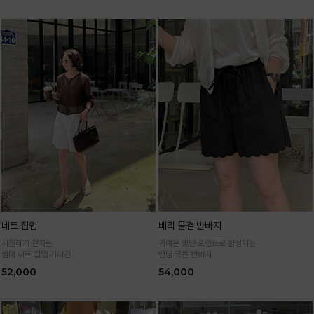
네트 집업
베리 물결 반바지
시원하게 걸치는
귀여운 밑단 포인트로 완성되는
썸머 니트 집업 가디건
밴딩 코튼 반바지
52,000
54,000