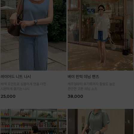
레이어드 니트 나시
베이 핀턱 데님 팬츠
배색 포인트로 심플하게 멋을 더한
캐주얼부터 휴가룩까지 활용도 높은
시원하게 즐기는 나시
편안한 코튼 데님 쇼츠
25,000
38,000