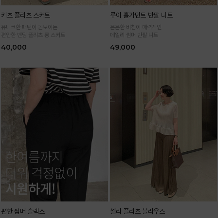
키츠 플리츠 스커트
루이 홀가먼트 반팔 니트
유니크한 패턴이 돋보이는
은은한 비침이 매력적인
편안한 밴딩 플리츠 롱 스커트
데일리 썸머 반팔 니트
40,000
49,000
편한 썸머 슬랙스
셀리 플리츠 블라우스