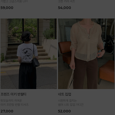
가볍고 고급스러움 UP!
코튼 카라 셔츠
59,000
54,000
프렌즈 미키 반팔티
네트 집업
뒷모습까지 귀여운
시원하게 걸치는
미키 프린팅 반팔 티셔츠
썸머 니트 집업 가디건
27,000
52,000