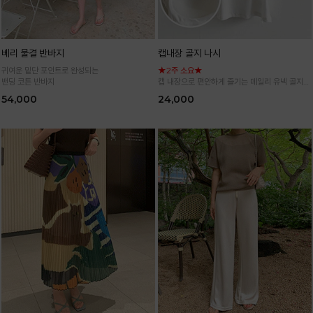
베리 물결 반바지
캡내장 골지 나시
귀여운 밑단 포인트로 완성되는
★2주 소요★
밴딩 코튼 반바지
캡 내장으로 편안하게 즐기는 데일리 유넥 골지
나시
54,000
24,000