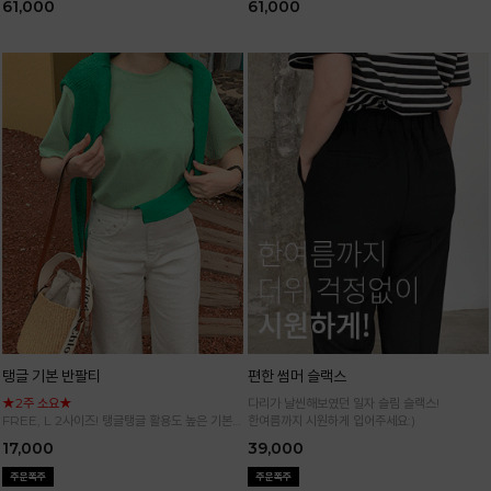
61,000
61,000
탱글 기본 반팔티
편한 썸머 슬랙스
★2주 소요★
다리가 날씬해보였던 일자 슬림 슬랙스!
FREE, L 2사이즈! 탱글탱글 활용도 높은 기본
한여름까지 시원하게 입어주세요:)
반팔 티셔츠
17,000
39,000