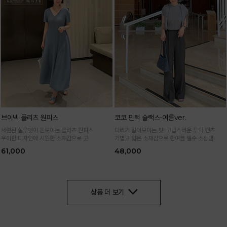
브이넥 플리츠 원피스
코코 핀턱 슬랙스-여름ver.
세련된 실루엣이 돋보이는 플리츠 원피스
다리가 길어보이는 핏! 고급스러운 투턱 팬츠
우아한 디자인에 시원한 소재감으로 굿!
가볍고 얇은 소재감으로 한여름 필수 소장템!
61,000
48,000
상품 더 보기