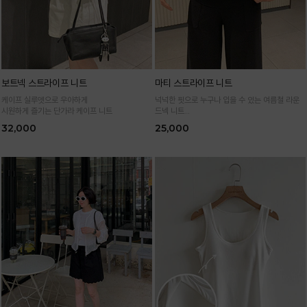
보트넥 스트라이프 니트
마티 스트라이프 니트
케이프 실루엣으로 우아하게
넉넉한 핏으로 누구나 입을 수 있는 여름철 라운
시원하게 즐기는 단가라 케이프 니트
드넥 니트
통기성 높은 여름 니트 원사로 편하고 시원하게
32,000
25,000
입어요