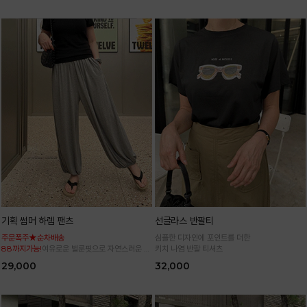
기획 썸머 하렘 팬츠
선글라스 반팔티
주문폭주★순차배송
심플한 디자인에 포인트를 더한
88까지가능!
여유로운 벌룬핏으로 자연스러운 체
키치 나염 반팔 티셔츠
형 커버 허리 전체 밴딩으로 편안한 착용감
29,000
32,000