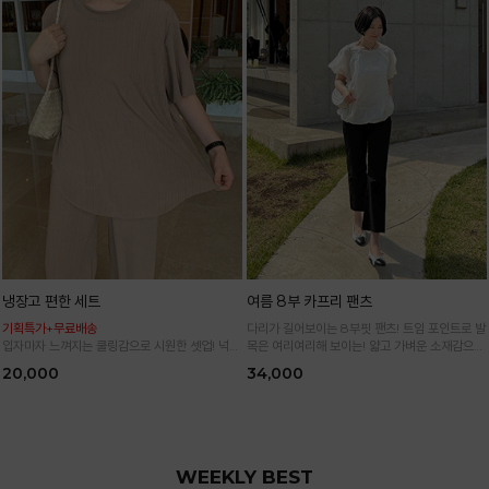
냉장고 편한 세트
여름 8부 카프리 팬츠
기획특가+무료배송
다리가 길어보이는 8부핏 팬츠! 트임 포인트로 발
입자마자 느껴지는 쿨링감으로 시원한 셋업! 넉넉
목은 여리여리해 보이는! 얇고 가벼운 소재감으로
한 핏으로 군살 싹 다 가려주는 올 여름 교복템
한여름까지 시원하고 쾌적하게!
20,000
34,000
*블랙·주문폭주로 인한 입고지연·순차발송 진행중
WEEKLY BEST