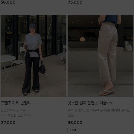
56,000
75,000
프렌즈 미키 반팔티
굿스판 일자 면팬츠-여름ver.
뒷모습까지 귀여운
누적 판매 7만장! 재구매는 물론 컬러별 구매도
미키 프린팅 반팔 티셔츠
많은
정말 편하게 휘뚜루마뚜루 입는 만능 면팬츠
27,000
35,000