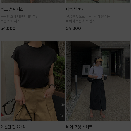
레오 반팔 셔츠
마레 반바지
은은한 호피 패턴이 매력적인
깔끔한 핏으로 데일리하게 즐기는
코튼 카라 셔츠
베이직 코튼 하프 팬츠
54,000
54,000
에센셜 캡소매티
베이 포켓 스커트