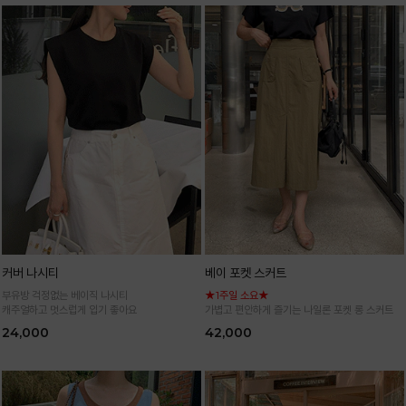
커버 나시티
베이 포켓 스커트
부유방 걱정없는 베이직 나시티
★1주일 소요★
캐주얼하고 멋스럽게 입기 좋아요
가볍고 편안하게 즐기는 나일론 포켓 롱 스커트
24,000
42,000