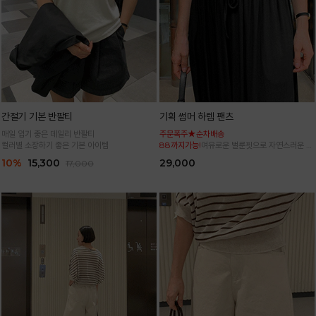
간절기 기본 반팔티
기획 썸머 하렘 팬츠
매일 입기 좋은 데일리 반팔티
주문폭주★순차배송
컬러별 소장하기 좋은 기본 아이템
88까지가능!
여유로운 벌룬핏으로 자연스러운 체
형 커버 허리 전체 밴딩으로 편안한 착용감
10%
15,300
29,000
17,000