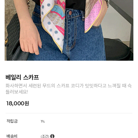
베일리 스카프
화사하면서 세련된 무드의 스카프 코디가 밋밋하다고 느껴질 때 슥
들러보세요!
18,000원
적립금
1%
배송비
(조건)