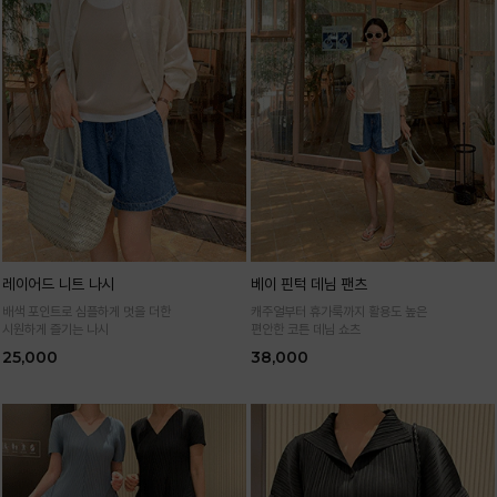
레이어드 니트 나시
베이 핀턱 데님 팬츠
배색 포인트로 심플하게 멋을 더한
캐주얼부터 휴가룩까지 활용도 높은
시원하게 즐기는 나시
편안한 코튼 데님 쇼츠
25,000
38,000