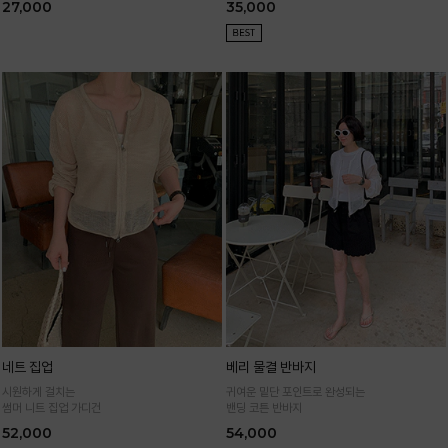
27,000
35,000
네트 집업
베리 물결 반바지
시원하게 걸치는
귀여운 밑단 포인트로 완성되는
썸머 니트 집업 가디건
밴딩 코튼 반바지
52,000
54,000