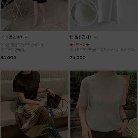
베리 물결 반바지
캡내장 골지 나시
귀여운 밑단 포인트로 완성되는
★2주 소요★
밴딩 코튼 반바지
캡 내장으로 편안하게 즐기는 데일리 유넥 골지
나시
54,000
24,000