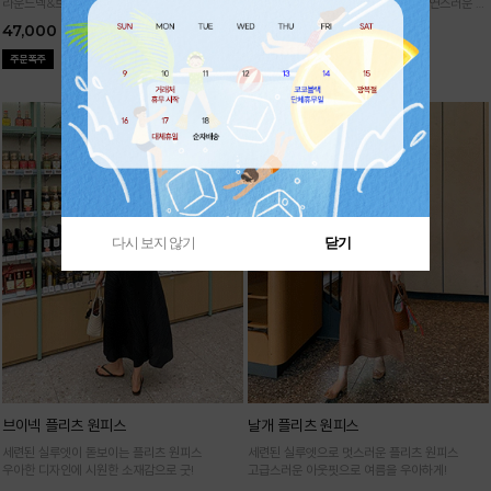
라운드넥&브이넥 두 가지 타입의 홀가먼트 캡니
88까지가능!
여유로운 벌룬핏으로 자연스러운 체
트
형 커버 허리 전체 밴딩으로 편안한 착용감
47,000
29,000
다시 보지 않기
닫기
브이넥 플리츠 원피스
날개 플리츠 원피스
세련된 실루엣이 돋보이는 플리츠 원피스
세련된 실루엣으로 멋스러운 플리츠 원피스
우아한 디자인에 시원한 소재감으로 굿!
고급스러운 아웃핏으로 여름을 우아하게!