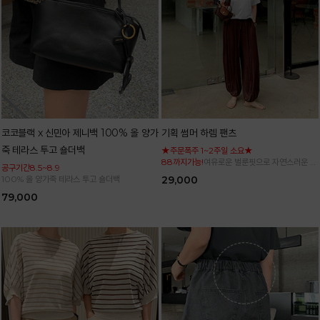
코코블랙 x 신민아 제니백 100% 올 양가
기획 썸머 하렘 팬츠
죽 테라스 투고 숄더백
★주문폭주 1~2주일 소요★
88까지가능!
여유로운 벌룬핏으로 자연스러운 체
공구기간8.5~8.9
형 커버 허리 전체 밴딩으로 편안한 착용감
100% 올 양가죽 테라스 투고 숄더백
29,000
79,000