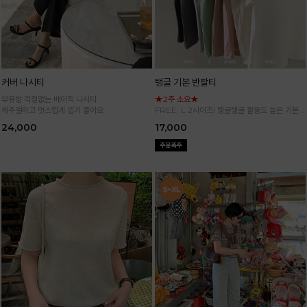
커버 나시티
탱글 기본 반팔티
부유방 걱정없는 베이직 나시티
★2주 소요★
캐주얼하고 멋스럽게 입기 좋아요
FREE, L 2사이즈! 탱글탱글 활용도 높은 기본
반팔 티셔츠
24,000
17,000