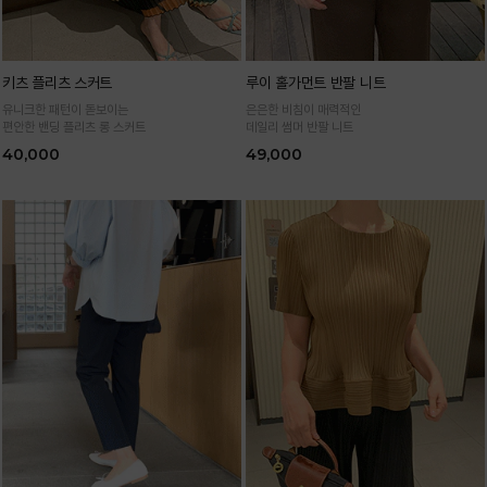
키츠 플리츠 스커트
루이 홀가먼트 반팔 니트
유니크한 패턴이 돋보이는
은은한 비침이 매력적인
편안한 밴딩 플리츠 롱 스커트
데일리 썸머 반팔 니트
40,000
49,000