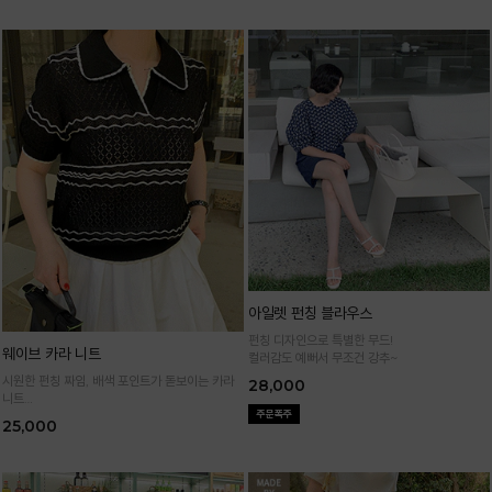
아일렛 펀칭 블라우스
펀칭 디자인으로 특별한 무드!
웨이브 카라 니트
컬러감도 예뻐서 무조건 강추~
시원한 펀칭 짜임, 배색 포인트가 돋보이는 카라
28,000
니트
가볍고 통기성 좋은 니트 소재로 한여름까지 쾌적
25,000
하게 입어요