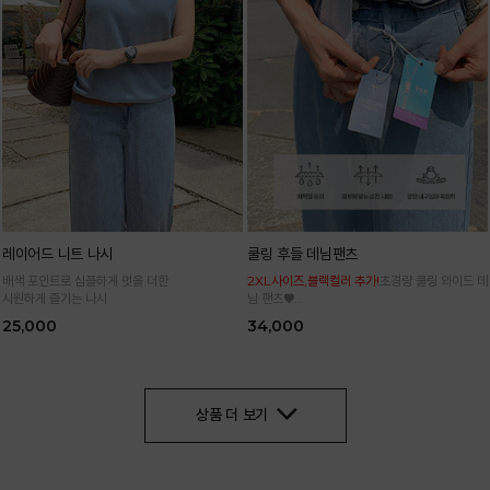
레이어드 니트 나시
쿨링 후들 데님팬츠
배색 포인트로 심플하게 멋을 더한
2XL사이즈,블랙컬러 추가!
초경량 쿨링 와이드 데
시원하게 즐기는 나시
님 팬츠♥
사이즈 세분화로 누구나 편하고 쉽게 입어요
25,000
34,000
상품 더 보기