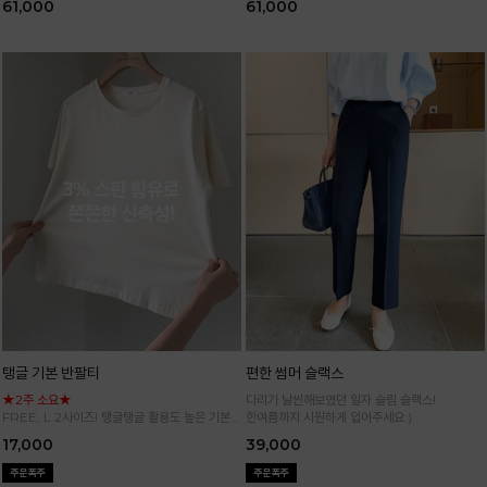
61,000
61,000
탱글 기본 반팔티
편한 썸머 슬랙스
★2주 소요★
다리가 날씬해보였던 일자 슬림 슬랙스!
FREE, L 2사이즈! 탱글탱글 활용도 높은 기본
한여름까지 시원하게 입어주세요:)
반팔 티셔츠
17,000
39,000