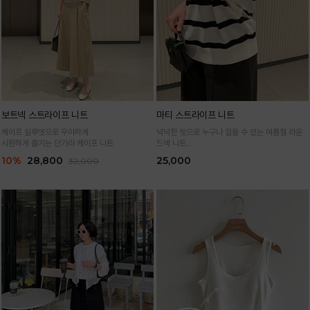
보트넥 스트라이프 니트
마티 스트라이프 니트
케이프 실루엣으로 우아하게
넉넉한 핏으로 누구나 입을 수 있는 여름철 라운
시원하게 즐기는 단가라 케이프 니트
드넥 니트
통기성 높은 여름 니트 원사로 편하고 시원하게
10%
28,800
25,000
32,000
입어요