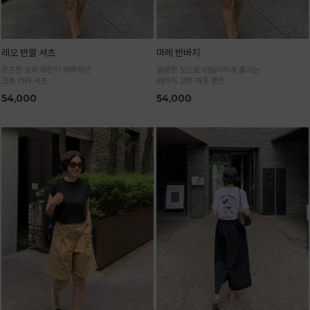
레오 반팔 셔츠
마레 반바지
은은한 호피 패턴이 매력적인
깔끔한 핏으로 데일리하게 즐기는
코튼 카라 셔츠
베이직 코튼 하프 팬츠
54,000
54,000