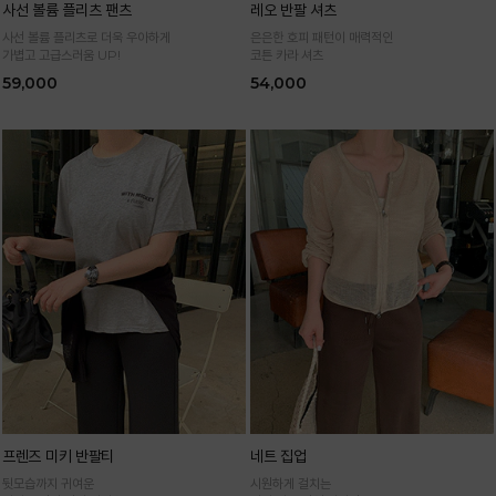
사선 볼륨 플리츠 팬츠
레오 반팔 셔츠
사선 볼륨 플리츠로 더욱 우아하게
은은한 호피 패턴이 매력적인
가볍고 고급스러움 UP!
코튼 카라 셔츠
59,000
54,000
프렌즈 미키 반팔티
네트 집업
뒷모습까지 귀여운
시원하게 걸치는