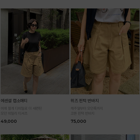
에센셜 캡소매티
위즈 핀턱 반바지
어깨 절개 디테일로 더 세련된
캐주얼부터 모던룩까지
모던 데일리 티셔츠
코튼 핀턱 반바지
49,000
75,000