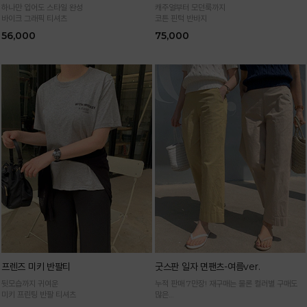
하나만 입어도 스타일 완성
캐주얼부터 모던룩까지
바이크 그래픽 티셔츠
코튼 핀턱 반바지
56,000
75,000
프렌즈 미키 반팔티
굿스판 일자 면팬츠-여름ver.
뒷모습까지 귀여운
누적 판매 7만장! 재구매는 물론 컬러별 구매도
미키 프린팅 반팔 티셔츠
많은
정말 편하게 휘뚜루마뚜루 입는 만능 면팬츠