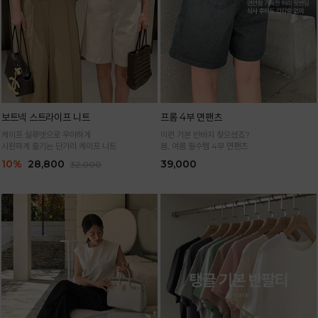
보트넥 스트라이프 니트
프롬 4부 면팬츠
케이프 실루엣으로 우아하게
이런 기본 반바지 찾으셨죠?
시원하게 즐기는 단가라 케이프 니트
봄, 여름 필수템 4부 면팬츠
10%
28,800
39,000
32,000