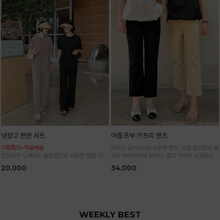
냉장고 편한 세트
여름 8부 카프리 팬츠
기획특가+무료배송
다리가 길어보이는 8부핏 팬츠! 트임 포인트로 발
입자마자 느껴지는 쿨링감으로 시원한 셋업! 넉넉
목은 여리여리해 보이는! 얇고 가벼운 소재감으로
한 핏으로 군살 싹 다 가려주는 올 여름 교복템
한여름까지 시원하고 쾌적하게!
20,000
34,000
*블랙·주문폭주로 인한 입고지연·순차발송 진행중
WEEKLY BEST