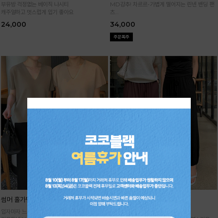
부유방 걱정없는 베이직 나시티
MD강추! 차르르-가볍게 떨어지는 린넨 밴딩 팬
캐주얼하고 멋스럽게 입기 좋아요
츠
시원하면서 구김없고 신축성까지 GOOD
24,000
34,000
썸머 홀가먼트 니트
기획 썸머 하렘 팬츠
입자마자 느껴지는 고급스러움,
★주문폭주 1~2주일 소요★