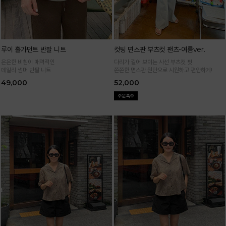
루이 홀가먼트 반팔 니트
컷팅 면스판 부츠컷 팬츠-여름ver.
은은한 비침이 매력적인
다리가 길어 보이는 사선 부츠컷 핏
데일리 썸머 반팔 니트
쫀쫀한 면스판 원단으로 시원하고 편안하게!
49,000
52,000