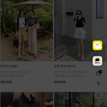
바이크 반팔티
포밍 핀턱 반바지
0
하나만 입어도 스타일 완성
모던한 무드부터 캐주얼룩까지
바이크 그래픽 티셔츠
가볍게 즐기는 나일론 팬츠
56,000
59,000