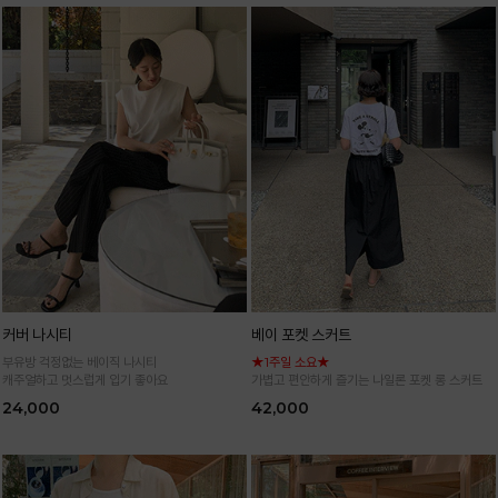
커버 나시티
베이 포켓 스커트
부유방 걱정없는 베이직 나시티
★1주일 소요★
캐주얼하고 멋스럽게 입기 좋아요
가볍고 편안하게 즐기는 나일론 포켓 롱 스커트
24,000
42,000