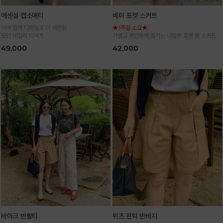
에센셜 캡소매티
베이 포켓 스커트
어깨 절개 디테일로 더 세련된
★1주일 소요★
모던 데일리 티셔츠
가볍고 편안하게 즐기는 나일론 포켓 롱 스커트
49,000
42,000
바이크 반팔티
위즈 핀턱 반바지