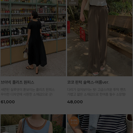
브이넥 플리츠 원피스
코코 핀턱 슬랙스-여름ver.
세련된 실루엣이 돋보이는 플리츠 원피스
다리가 길어보이는 핏! 고급스러운 투턱 팬츠
우아한 디자인에 시원한 소재감으로 굿!
가볍고 얇은 소재감으로 한여름 필수 소장템!
61,000
48,000