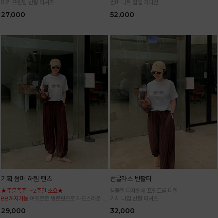
미키 프린팅 반팔 티셔츠
썸머 니트 집업 가디건
27,000
52,000
기획 썸머 하렘 팬츠
선글라스 반팔티
★주문폭주 1~2주일 소요★
심플한 디자인에 포인트를 더한
88까지가능!
여유로운 벌룬핏으로 자연스러운 체
키치 나염 반팔 티셔츠
형 커버 허리 전체 밴딩으로 편안한 착용감
29,000
32,000