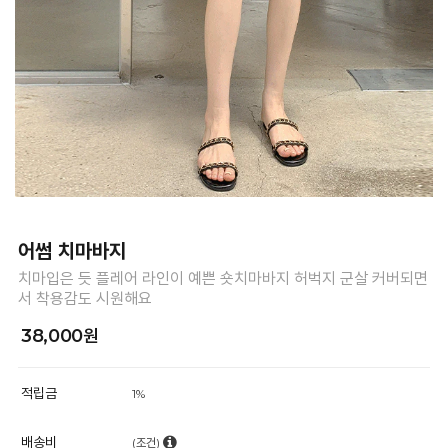
어썸 치마바지
치마입은 듯 플레어 라인이 예쁜 숏치마바지 허벅지 군살 커버되면
서 착용감도 시원해요
38,000원
적립금
1%
배송비
(조건)