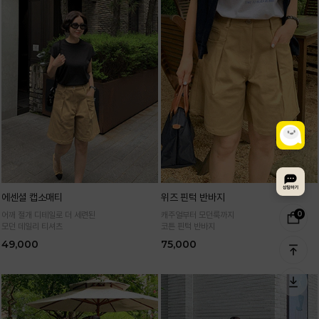
에센셜 캡소매티
위즈 핀턱 반바지
0
어깨 절개 디테일로 더 세련된
캐주얼부터 모던룩까지
모던 데일리 티셔츠
코튼 핀턱 반바지
49,000
75,000