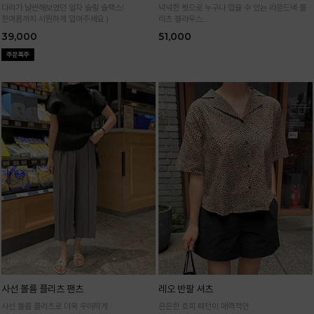
다리가 날씬해보였던 일자 슬림 슬랙스!
넉넉한 핏으로 누구나 입을 수 있는 라운드넥 플
한여름까지 시원하게 입어주세요:)
리츠 블라우스
통기성 높은 폴리 원단으로 시원하게 입어요
39,000
51,000
사선 볼륨 플리츠 팬츠
레오 반팔 셔츠
사선 볼륨 플리츠로 더욱 우아하게
은은한 호피 패턴이 매력적인