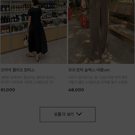
브이넥 플리츠 원피스
코코 핀턱 슬랙스-여름ver.
세련된 실루엣이 돋보이는 플리츠 원피스
다리가 길어보이는 핏! 고급스러운 투턱 팬츠
우아한 디자인에 시원한 소재감으로 굿!
가볍고 얇은 소재감으로 한여름 필수 소장템!
61,000
48,000
상품 더 보기