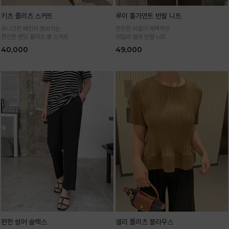
키츠 플리츠 스커트
루이 홀가먼트 반팔 니트
유니크한 패턴이 돋보이는
은은한 비침이 매력적인
편안한 밴딩 플리츠 롱 스커트
데일리 썸머 반팔 니트
40,000
49,000
편한 썸머 슬랙스
셀리 플리츠 블라우스