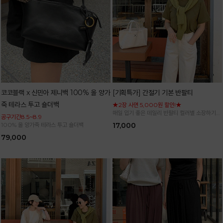
코코블랙 x 신민아 제니백 100% 올 양가
[기획특가] 간절기 기본 반팔티
죽 테라스 투고 숄더백
★2장 사면 5,000원 할인!★
매일 입기 좋은 데일리 반팔티 컬러별 소장하기
공구기간8.5~8.9
좋은 기본 아이템
100% 올 양가죽 테라스 투고 숄더백
17,000
79,000