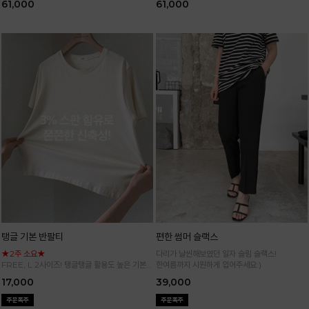
61,000
61,000
탱글 기본 반팔티
편한 썸머 슬랙스
★2주 소요★
다리가 날씬해보였던 일자 슬림 슬랙스!
FREE, L 2사이즈! 탱글탱글 활용도 높은 기본
한여름까지 시원하게 입어주세요:)
반팔 티셔츠
17,000
39,000