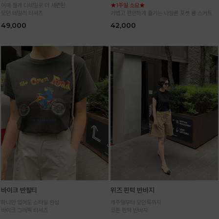
어깨 절개 디테일로 더 세련된
★1주일 소요★
모던 데일리 티셔츠
가볍고 편안하게 즐기는 나일론 포켓 롱 스커트
49,000
42,000
바이크 반팔티
위즈 핀턱 반바지
하나만 입어도 스타일 완성
캐주얼부터 모던룩까지
바이크 그래픽 티셔츠
코튼 핀턱 반바지