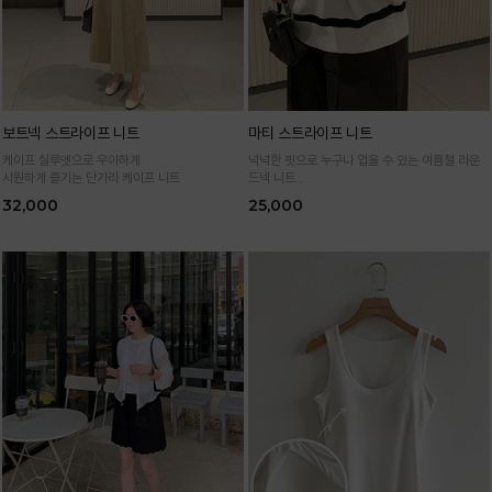
보트넥 스트라이프 니트
마티 스트라이프 니트
케이프 실루엣으로 우아하게
넉넉한 핏으로 누구나 입을 수 있는 여름철 라운
시원하게 즐기는 단가라 케이프 니트
드넥 니트
통기성 높은 여름 니트 원사로 편하고 시원하게
32,000
25,000
입어요