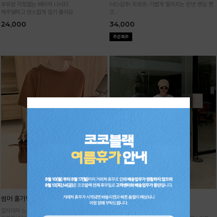
부유방 걱정없는 베이직 나시티
MD강추! 차르르-가볍게 떨어지는 린넨 밴딩 팬
캐주얼하고 멋스럽게 입기 좋아요
츠
시원하면서 구김없고 신축성까지 GOOD
24,000
34,000
썸머 홀가먼트 니트
기획 썸머 하렘 팬츠
입자마자 느껴지는 고급스러움,
주문폭주★순차배송