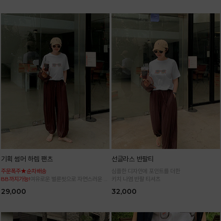
기획 썸머 하렘 팬츠
선글라스 반팔티
주문폭주★순차배송
심플한 디자인에 포인트를 더한
88까지가능!
여유로운 벌룬핏으로 자연스러운 체
키치 나염 반팔 티셔츠
형 커버 허리 전체 밴딩으로 편안한 착용감
29,000
32,000