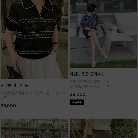
아일렛 펀칭 블라우스
펀칭 디자인으로 특별한 무드!
웨이브 카라 니트
컬러감도 예뻐서 무조건 강추~
시원한 펀칭 짜임, 배색 포인트가 돋보이는 카라
28,000
니트
가볍고 통기성 좋은 니트 소재로 한여름까지 쾌적
25,000
하게 입어요