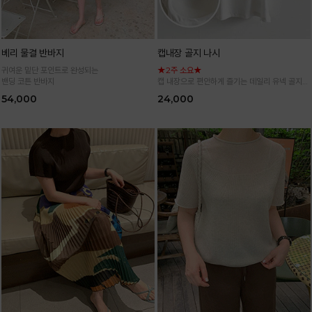
베리 물결 반바지
캡내장 골지 나시
귀여운 밑단 포인트로 완성되는
★2주 소요★
밴딩 코튼 반바지
캡 내장으로 편안하게 즐기는 데일리 유넥 골지
나시
54,000
24,000