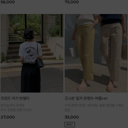
56,000
75,000
프렌즈 미키 반팔티
굿스판 일자 면팬츠-여름ver.
뒷모습까지 귀여운
누적 판매 7만장! 재구매는 물론 컬러별 구매도
미키 프린팅 반팔 티셔츠
많은
정말 편하게 휘뚜루마뚜루 입는 만능 면팬츠
27,000
35,000