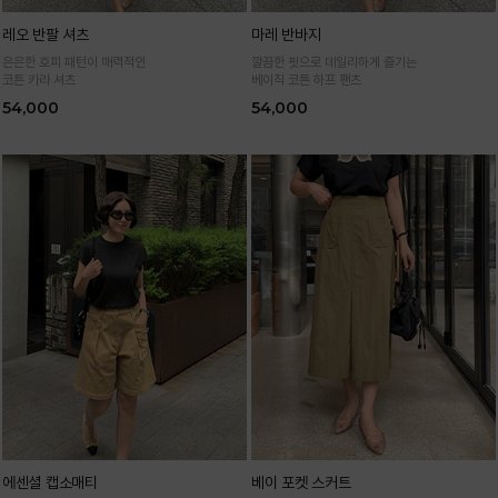
레오 반팔 셔츠
마레 반바지
은은한 호피 패턴이 매력적인
깔끔한 핏으로 데일리하게 즐기는
코튼 카라 셔츠
베이직 코튼 하프 팬츠
54,000
54,000
에센셜 캡소매티
베이 포켓 스커트