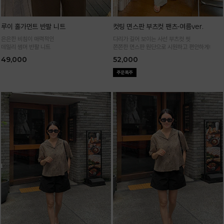
루이 홀가먼트 반팔 니트
컷팅 면스판 부츠컷 팬츠-여름ver.
은은한 비침이 매력적인
다리가 길어 보이는 사선 부츠컷 핏
데일리 썸머 반팔 니트
쫀쫀한 면스판 원단으로 시원하고 편안하게!
49,000
52,000