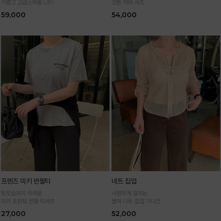
가볍고 고급스러움 UP!
코튼 카라 셔츠
59,000
54,000
프렌즈 미키 반팔티
네트 집업
뒷모습까지 귀여운
시원하게 걸치는
미키 프린팅 반팔 티셔츠
썸머 니트 집업 가디건
27,000
52,000