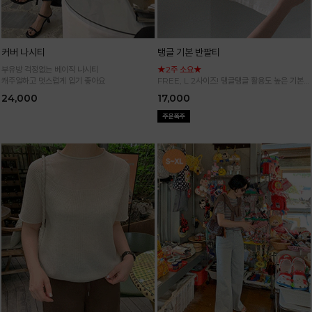
커버 나시티
탱글 기본 반팔티
부유방 걱정없는 베이직 나시티
★2주 소요★
캐주얼하고 멋스럽게 입기 좋아요
FREE, L 2사이즈! 탱글탱글 활용도 높은 기본
반팔 티셔츠
24,000
17,000