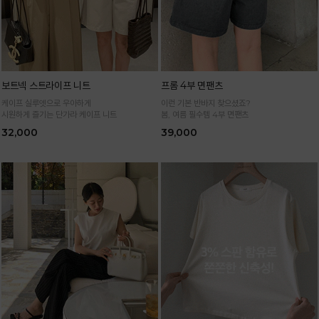
보트넥 스트라이프 니트
프롬 4부 면팬츠
케이프 실루엣으로 우아하게
이런 기본 반바지 찾으셨죠?
시원하게 즐기는 단가라 케이프 니트
봄, 여름 필수템 4부 면팬츠
32,000
39,000