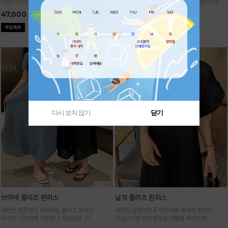
라운드넥&브이넥 두 가지 타입의 홀가먼트 캡니
88까지가능!
여유로운 벌룬핏으로 자연스러운 체
트
형 커버 허리 전체 밴딩으로 편안한 착용감
47,000
29,000
다시 보지 않기
닫기
브이넥 플리츠 원피스
날개 플리츠 원피스
세련된 실루엣이 돋보이는 플리츠 원피스
세련된 실루엣으로 멋스러운 플리츠 원피스
우아한 디자인에 시원한 소재감으로 굿!
고급스러운 아웃핏으로 여름을 우아하게!