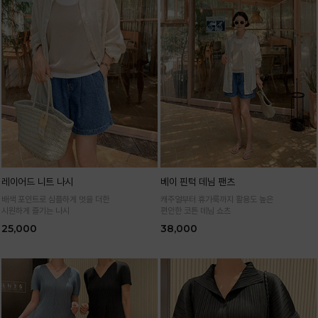
레이어드 니트 나시
베이 핀턱 데님 팬츠
배색 포인트로 심플하게 멋을 더한
캐주얼부터 휴가룩까지 활용도 높은
시원하게 즐기는 나시
편안한 코튼 데님 쇼츠
25,000
38,000