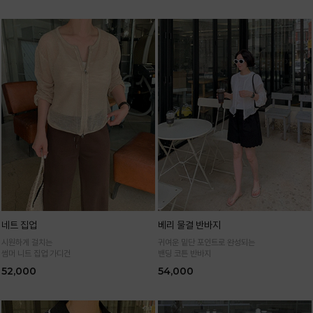
네트 집업
베리 물결 반바지
시원하게 걸치는
귀여운 밑단 포인트로 완성되는
썸머 니트 집업 가디건
밴딩 코튼 반바지
52,000
54,000