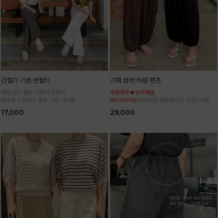
간절기 기본 반팔티
기획 썸머 하렘 팬츠
매일 입기 좋은 데일리 반팔티
주문폭주★순차배송
컬러별 소장하기 좋은 기본 아이템
88까지가능!
여유로운 벌룬핏으로 자연스러운 체
형 커버 허리 전체 밴딩으로 편안한 착용감
17,000
29,000