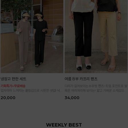
냉장고 편한 세트
여름 8부 카프리 팬츠
기획특가+무료배송
다리가 길어보이는 8부핏 팬츠! 트임 포인트로 발
입자마자 느껴지는 쿨링감으로 시원한 셋업! 넉넉
목은 여리여리해 보이는! 얇고 가벼운 소재감으로
한 핏으로 군살 싹 다 가려주는 올 여름 교복템
한여름까지 시원하고 쾌적하게!
20,000
34,000
*블랙·주문폭주로 인한 입고지연·순차발송 진행중
WEEKLY BEST