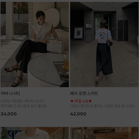
커버 나시티
베이 포켓 스커트
부유방 걱정없는 베이직 나시티
★1주일 소요★
캐주얼하고 멋스럽게 입기 좋아요
가볍고 편안하게 즐기는 나일론 포켓 롱 스커트
24,000
42,000