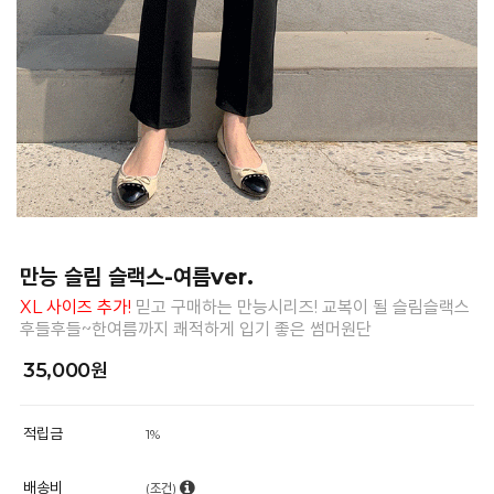
만능 슬림 슬랙스-여름ver.
XL 사이즈 추가!
믿고 구매하는 만능시리즈! 교복이 될 슬림슬랙스
후들후들~한여름까지 쾌적하게 입기 좋은 썸머원단
35,000원
적립금
1%
배송비
(조건)