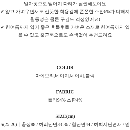
일자핏으로 떨어져 다리가 날씬해보여요
✔ 얇고 가벼우면서도 산뜻한 착용감에 쫀쫀한 스판6%가 더해져
활동성은 물론 구김도 걱정없어요!
✔ 한여름까지 입기 좋은 후들후들 가벼운 소재로 한여름까지 입
을 수 있고 출근룩으로도 손색없어 추천드려요
COLOR
아이보리,베이지,네이비,블랙
FABRIC
폴리94% 스판4%
SIZE(cm)
S(25-26)｜총장88 / 허리단면33-36 / 힙단면44 / 허벅지단면23 / 밑