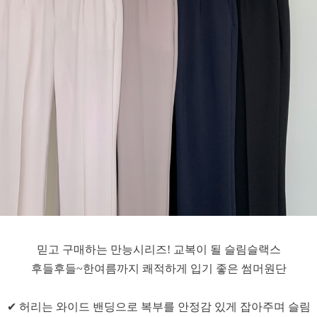
믿고 구매하는 만능시리즈! 교복이 될 슬림슬랙스
후들후들~한여름까지 쾌적하게 입기 좋은 썸머원단
✔ 허리는 와이드 밴딩으로 복부를 안정감 있게 잡아주며 슬림