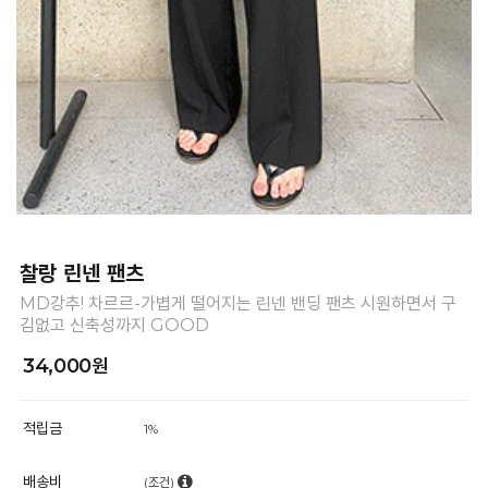
찰랑 린넨 팬츠
MD강추! 차르르-가볍게 떨어지는 린넨 밴딩 팬츠 시원하면서 구
김없고 신축성까지 GOOD
34,000원
적립금
1%
배송비
(조건)