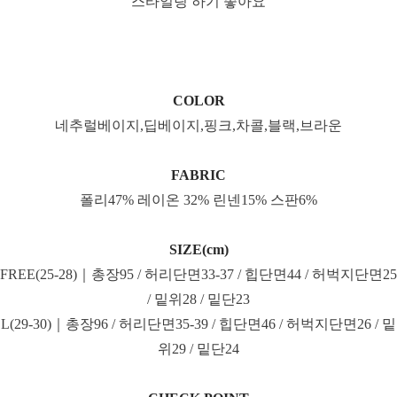
스타일링 하기 좋아요
COLOR
네추럴베이지,딥베이지,핑크,차콜,블랙,브라운
FABRIC
폴리47% 레이온 32% 린넨15% 스판6%
SIZE(cm)
FREE(25-28)｜총장95 / 허리단면33-37 / 힙단면44 / 허벅지단면25
/ 밑위28 / 밑단23
L(29-30)｜총장96 / 허리단면35-39 / 힙단면46 / 허벅지단면26 / 밑
위29 / 밑단24