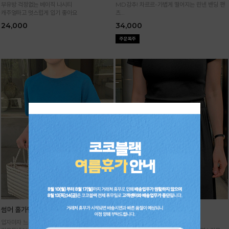
부유방 걱정없는 베이직 나시티
MD강추! 차르르-가볍게 떨어지는 린넨 밴딩 팬
캐주얼하고 멋스럽게 입기 좋아요
츠
시원하면서 구김없고 신축성까지 GOOD
24,000
34,000
썸머 홀가먼트 니트
기획 썸머 하렘 팬츠
입자마자 느껴지는 고급스러움,
주문폭주★순차배송