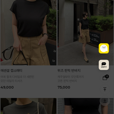
에센셜 캡소매티
위즈 핀턱 반바지
0
어깨 절개 디테일로 더 세련된
캐주얼부터 모던룩까지
모던 데일리 티셔츠
코튼 핀턱 반바지
49,000
75,000