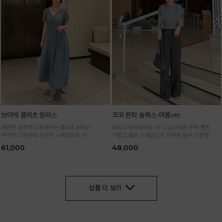
브이넥 플리츠 원피스
코코 핀턱 슬랙스-여름ver.
세련된 실루엣이 돋보이는 플리츠 원피스
다리가 길어보이는 핏! 고급스러운 투턱 팬츠
우아한 디자인에 시원한 소재감으로 굿!
가볍고 얇은 소재감으로 한여름 필수 소장템!
61,000
48,000
상품 더 보기