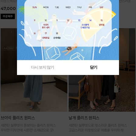
라운드넥&브이넥 두 가지 타입의 홀가먼트 캡니
88까지가능!
여유로운 벌룬핏으로 자연스러운 체
트
형 커버 허리 전체 밴딩으로 편안한 착용감
47,000
29,000
다시 보지 않기
닫기
브이넥 플리츠 원피스
날개 플리츠 원피스
세련된 실루엣이 돋보이는 플리츠 원피스
세련된 실루엣으로 멋스러운 플리츠 원피스
우아한 디자인에 시원한 소재감으로 굿!
고급스러운 아웃핏으로 여름을 우아하게!