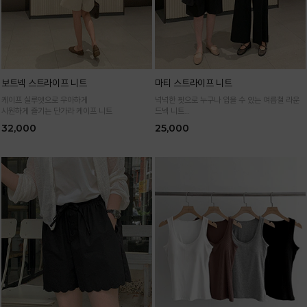
보트넥 스트라이프 니트
마티 스트라이프 니트
케이프 실루엣으로 우아하게
넉넉한 핏으로 누구나 입을 수 있는 여름철 라운
시원하게 즐기는 단가라 케이프 니트
드넥 니트
통기성 높은 여름 니트 원사로 편하고 시원하게
32,000
25,000
입어요