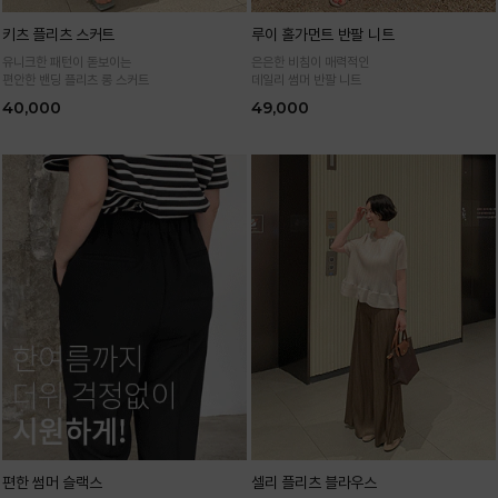
키츠 플리츠 스커트
루이 홀가먼트 반팔 니트
유니크한 패턴이 돋보이는
은은한 비침이 매력적인
편안한 밴딩 플리츠 롱 스커트
데일리 썸머 반팔 니트
40,000
49,000
편한 썸머 슬랙스
셀리 플리츠 블라우스