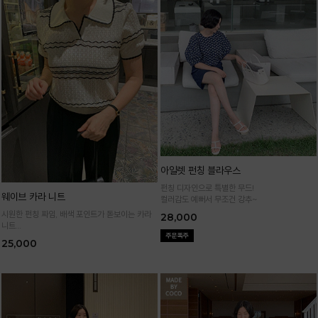
아일렛 펀칭 블라우스
펀칭 디자인으로 특별한 무드!
웨이브 카라 니트
컬러감도 예뻐서 무조건 강추~
시원한 펀칭 짜임, 배색 포인트가 돋보이는 카라
28,000
니트
가볍고 통기성 좋은 니트 소재로 한여름까지 쾌적
25,000
하게 입어요