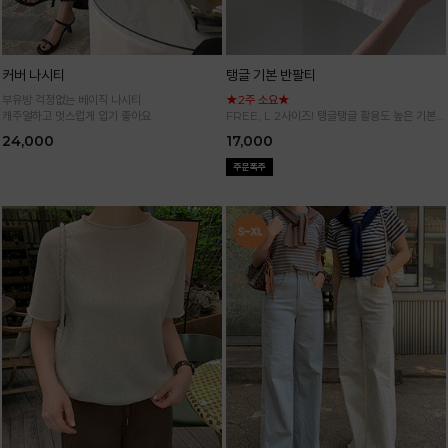
커버 나시티
탱글 기본 반팔티
부유방 걱정없는 베이직 나시티
★2주 소요★
캐주얼하고 멋스럽게 입기 좋아요
FREE, L 2사이즈! 탱글탱글 활용도 높은 기본
반팔 티셔츠
24,000
17,000