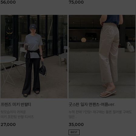
56,000
75,000
프렌즈 미키 반팔티
굿스판 일자 면팬츠-여름ver.
뒷모습까지 귀여운
누적 판매 7만장! 재구매는 물론 컬러별 구매도
미키 프린팅 반팔 티셔츠
많은
정말 편하게 휘뚜루마뚜루 입는 만능 면팬츠
27,000
35,000