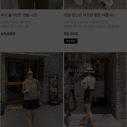
루이 홀가먼트 반팔 니트
컷팅 면스판 부츠컷 팬츠-여름ver.
은은한 비침이 매력적인
다리가 길어 보이는 사선 부츠컷 핏
데일리 썸머 반팔 니트
쫀쫀한 면스판 원단으로 시원하고 편안하게!
49,000
52,000