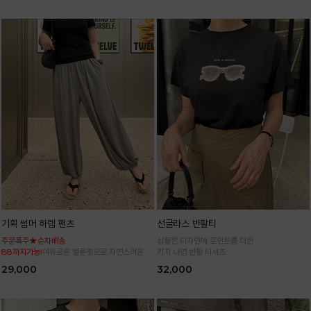
기획 썸머 하렘 팬츠
선글라스 반팔티
주문폭주★순차배송
심플한 디자인에 포인트를 더한
88까지가능!
여유로운 벌룬핏으로 자연스러운 체
키치 나염 반팔 티셔츠
형 커버 허리 전체 밴딩으로 편안한 착용감
29,000
32,000