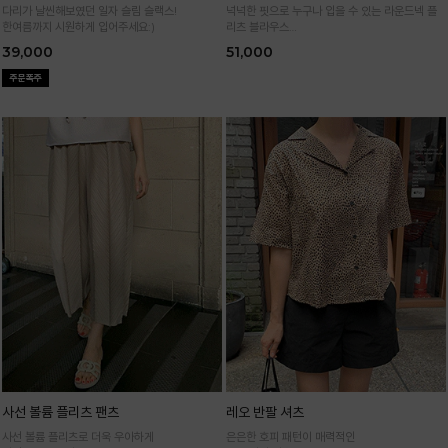
다리가 날씬해보였던 일자 슬림 슬랙스!
넉넉한 핏으로 누구나 입을 수 있는 라운드넥 플
한여름까지 시원하게 입어주세요:)
리츠 블라우스
통기성 높은 폴리 원단으로 시원하게 입어요
39,000
51,000
사선 볼륨 플리츠 팬츠
레오 반팔 셔츠
사선 볼륨 플리츠로 더욱 우아하게
은은한 호피 패턴이 매력적인