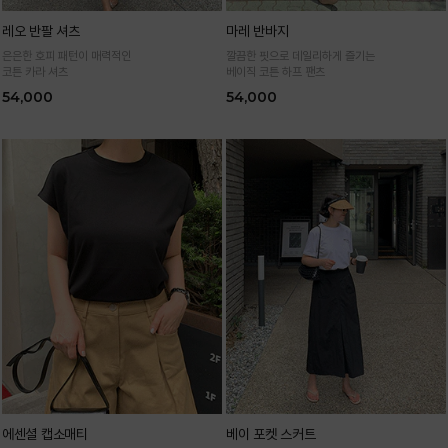
레오 반팔 셔츠
마레 반바지
은은한 호피 패턴이 매력적인
깔끔한 핏으로 데일리하게 즐기는
코튼 카라 셔츠
베이직 코튼 하프 팬츠
54,000
54,000
에센셜 캡소매티
베이 포켓 스커트