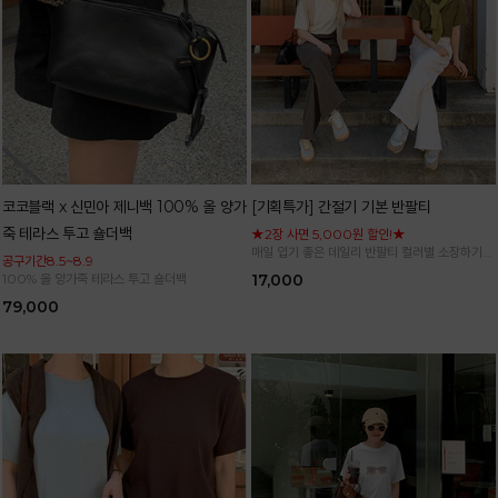
코코블랙 x 신민아 제니백 100% 올 양가
[기획특가] 간절기 기본 반팔티
죽 테라스 투고 숄더백
★2장 사면 5,000원 할인!★
매일 입기 좋은 데일리 반팔티 컬러별 소장하기
공구기간8.5~8.9
좋은 기본 아이템
100% 올 양가죽 테라스 투고 숄더백
17,000
79,000