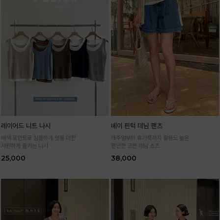
레이어드 니트 나시
베이 핀턱 데님 팬츠
배색 포인트로 심플하게 멋을 더한
캐주얼부터 휴가룩까지 활용도 높은
시원하게 즐기는 나시
편안한 코튼 데님 쇼츠
25,000
38,000