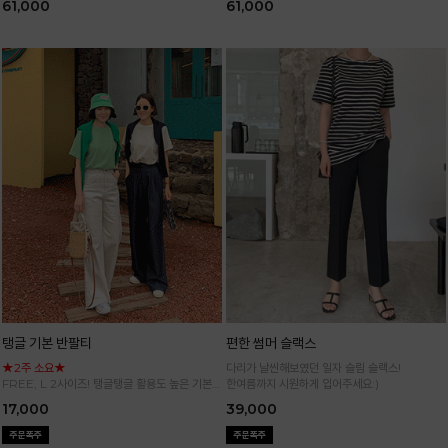
61,000
61,000
탱글 기본 반팔티
편한 썸머 슬랙스
★2주 소요★
다리가 날씬해보였던 일자 슬림 슬랙스!
FREE, L 2사이즈! 탱글탱글 활용도 높은 기본
한여름까지 시원하게 입어주세요:)
반팔 티셔츠
17,000
39,000