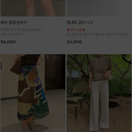
베리 물결 반바지
캡내장 골지 나시
귀여운 밑단 포인트로 완성되는
★2주 소요★
밴딩 코튼 반바지
캡 내장으로 편안하게 즐기는 데일리 유넥 골지
나시
54,000
24,000