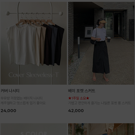
커버 나시티
베이 포켓 스커트
부유방 걱정없는 베이직 나시티
★1주일 소요★
캐주얼하고 멋스럽게 입기 좋아요
가볍고 편안하게 즐기는 나일론 포켓 롱 스커트
24,000
42,000