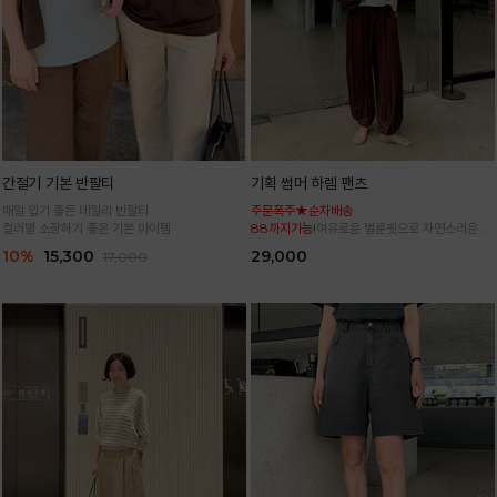
간절기 기본 반팔티
기획 썸머 하렘 팬츠
매일 입기 좋은 데일리 반팔티
주문폭주★순차배송
컬러별 소장하기 좋은 기본 아이템
88까지가능!
여유로운 벌룬핏으로 자연스러운 체
형 커버 허리 전체 밴딩으로 편안한 착용감
10%
15,300
29,000
17,000