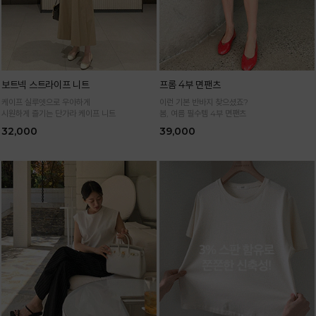
보트넥 스트라이프 니트
프롬 4부 면팬츠
케이프 실루엣으로 우아하게
이런 기본 반바지 찾으셨죠?
시원하게 즐기는 단가라 케이프 니트
봄, 여름 필수템 4부 면팬츠
32,000
39,000