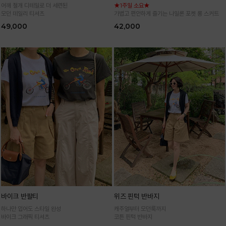
어깨 절개 디테일로 더 세련된
★1주일 소요★
모던 데일리 티셔츠
가볍고 편안하게 즐기는 나일론 포켓 롱 스커트
49,000
42,000
바이크 반팔티
위즈 핀턱 반바지
하나만 입어도 스타일 완성
캐주얼부터 모던룩까지
바이크 그래픽 티셔츠
코튼 핀턱 반바지