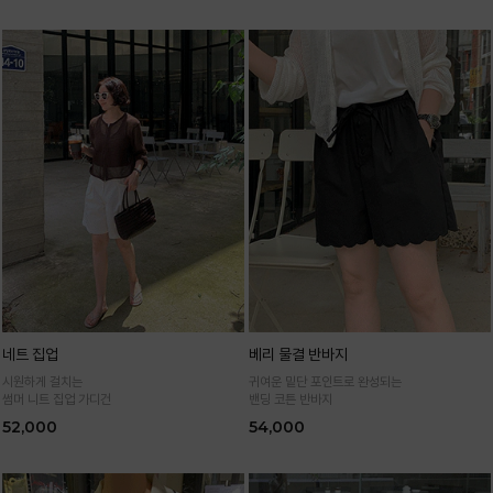
네트 집업
베리 물결 반바지
시원하게 걸치는
귀여운 밑단 포인트로 완성되는
썸머 니트 집업 가디건
밴딩 코튼 반바지
52,000
54,000