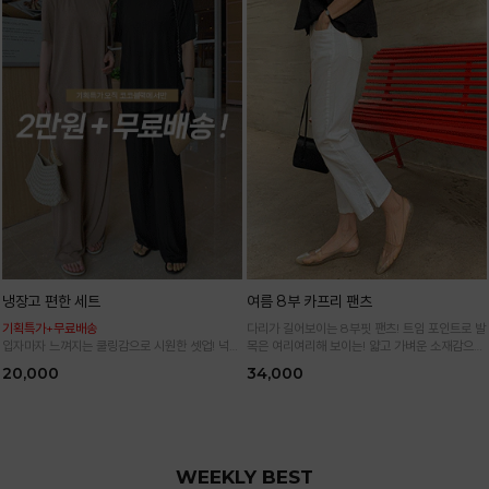
냉장고 편한 세트
여름 8부 카프리 팬츠
기획특가+무료배송
다리가 길어보이는 8부핏 팬츠! 트임 포인트로 발
입자마자 느껴지는 쿨링감으로 시원한 셋업! 넉넉
목은 여리여리해 보이는! 얇고 가벼운 소재감으로
한 핏으로 군살 싹 다 가려주는 올 여름 교복템
한여름까지 시원하고 쾌적하게!
20,000
34,000
*블랙·주문폭주로 인한 입고지연·순차발송 진행중
WEEKLY BEST