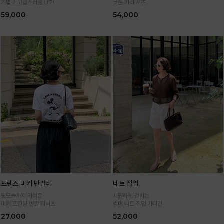
가볍고 고급스러움 UP!
코튼 카라 셔츠
59,000
54,000
프렌즈 미키 반팔티
네트 집업
뒷모습까지 귀여운
시원하게 걸치는
미키 프린팅 반팔 티셔츠
썸머 니트 집업 가디건
27,000
52,000