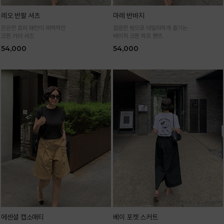
레오 반팔 셔츠
마레 반바지
은은한 호피 패턴이 매력적인
깔끔한 핏으로 데일리하게 즐기는
코튼 카라 셔츠
베이직 코튼 하프 팬츠
54,000
54,000
에센셜 캡소매티
베이 포켓 스커트