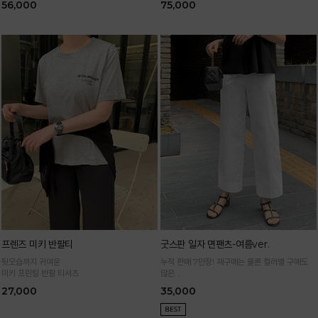
56,000
75,000
프렌즈 미키 반팔티
굿스판 일자 면팬츠-여름ver.
뒷모습까지 귀여운
누적 판매 7만장! 재구매는 물론 컬러별 구매도
미키 프린팅 반팔 티셔츠
많은
정말 편하게 휘뚜루마뚜루 입는 만능 면팬츠
27,000
35,000