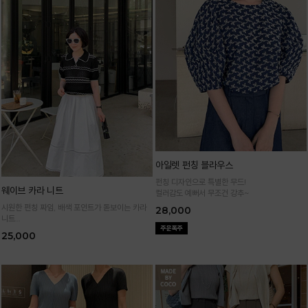
아일렛 펀칭 블라우스
펀칭 디자인으로 특별한 무드!
웨이브 카라 니트
컬러감도 예뻐서 무조건 강추~
시원한 펀칭 짜임, 배색 포인트가 돋보이는 카라
28,000
니트
가볍고 통기성 좋은 니트 소재로 한여름까지 쾌적
25,000
하게 입어요