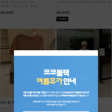
부유방 걱정없는 베이직 나시티
MD강추! 차르르-가볍게 떨어지는 린넨 밴딩 팬
캐주얼하고 멋스럽게 입기 좋아요
츠
시원하면서 구김없고 신축성까지 GOOD
24,000
34,000
썸머 홀가먼트 니트
기획 썸머 하렘 팬츠
입자마자 느껴지는 고급스러움,
주문폭주★순차배송