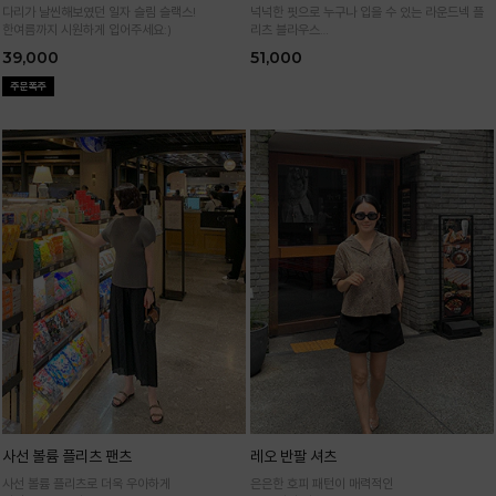
다리가 날씬해보였던 일자 슬림 슬랙스!
넉넉한 핏으로 누구나 입을 수 있는 라운드넥 플
한여름까지 시원하게 입어주세요:)
리츠 블라우스
통기성 높은 폴리 원단으로 시원하게 입어요
39,000
51,000
사선 볼륨 플리츠 팬츠
레오 반팔 셔츠
사선 볼륨 플리츠로 더욱 우아하게
은은한 호피 패턴이 매력적인