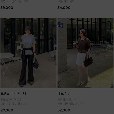
가볍고 고급스러움 UP!
코튼 카라 셔츠
59,000
54,000
프렌즈 미키 반팔티
네트 집업
뒷모습까지 귀여운
시원하게 걸치는
미키 프린팅 반팔 티셔츠
썸머 니트 집업 가디건
27,000
52,000