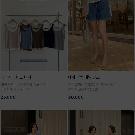
레이어드 니트 나시
베이 핀턱 데님 팬츠
배색 포인트로 심플하게 멋을 더한
캐주얼부터 휴가룩까지 활용도 높은
시원하게 즐기는 나시
편안한 코튼 데님 쇼츠
25,000
38,000