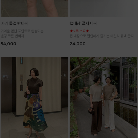
베리 물결 반바지
캡내장 골지 나시
귀여운 밑단 포인트로 완성되는
★2주 소요★
밴딩 코튼 반바지
캡 내장으로 편안하게 즐기는 데일리 유넥 골지
나시
54,000
24,000