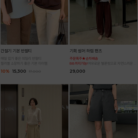
간절기 기본 반팔티
기획 썸머 하렘 팬츠
매일 입기 좋은 데일리 반팔티
주문폭주★순차배송
컬러별 소장하기 좋은 기본 아이템
88까지가능!
여유로운 벌룬핏으로 자연스러운 체
형 커버 허리 전체 밴딩으로 편안한 착용감
10%
15,300
29,000
17,000