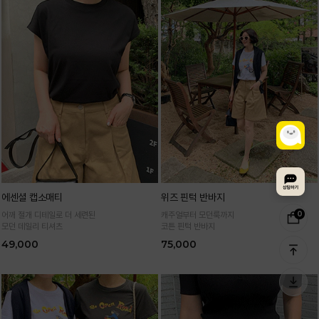
에센셜 캡소매티
위즈 핀턱 반바지
0
어깨 절개 디테일로 더 세련된
캐주얼부터 모던룩까지
모던 데일리 티셔츠
코튼 핀턱 반바지
49,000
75,000