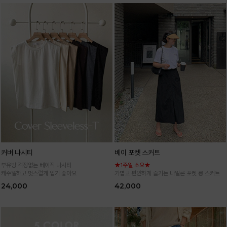
커버 나시티
베이 포켓 스커트
부유방 걱정없는 베이직 나시티
★1주일 소요★
캐주얼하고 멋스럽게 입기 좋아요
가볍고 편안하게 즐기는 나일론 포켓 롱 스커트
24,000
42,000