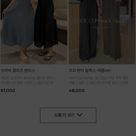
브이넥 플리츠 원피스
코코 핀턱 슬랙스-여름ver.
세련된 실루엣이 돋보이는 플리츠 원피스
다리가 길어보이는 핏! 고급스러운 투턱 팬츠
우아한 디자인에 시원한 소재감으로 굿!
가볍고 얇은 소재감으로 한여름 필수 소장템!
61,000
48,000
상품 더 보기