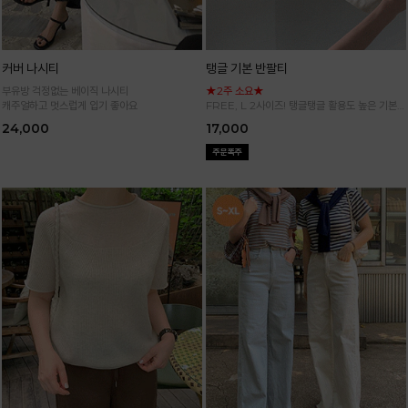
커버 나시티
탱글 기본 반팔티
부유방 걱정없는 베이직 나시티
★2주 소요★
캐주얼하고 멋스럽게 입기 좋아요
FREE, L 2사이즈! 탱글탱글 활용도 높은 기본
반팔 티셔츠
24,000
17,000