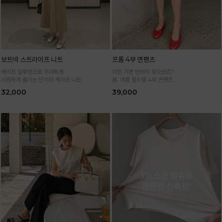
보트넥 스트라이프 니트
프롬 4부 면팬츠
케이프 실루엣으로 우아하게
이런 기본 반바지 찾으셨죠?
시원하게 즐기는 단가라 케이프 니트
봄, 여름 필수템 4부 면팬츠
32,000
39,000