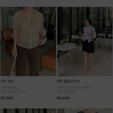
네트 집업
베리 물결 반바지
시원하게 걸치는
귀여운 밑단 포인트로 완성되는
썸머 니트 집업 가디건
밴딩 코튼 반바지
52,000
54,000