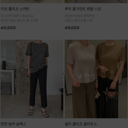
키츠 플리츠 스커트
루이 홀가먼트 반팔 니트
유니크한 패턴이 돋보이는
은은한 비침이 매력적인
편안한 밴딩 플리츠 롱 스커트
데일리 썸머 반팔 니트
40,000
49,000
편한 썸머 슬랙스
셀리 플리츠 블라우스