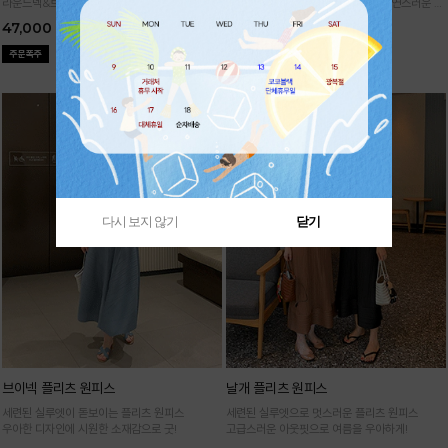
라운드넥&브이넥 두 가지 타입의 홀가먼트 캡니
88까지가능!
여유로운 벌룬핏으로 자연스러운 체
트
형 커버 허리 전체 밴딩으로 편안한 착용감
47,000
29,000
다시 보지 않기
닫기
브이넥 플리츠 원피스
날개 플리츠 원피스
세련된 실루엣이 돋보이는 플리츠 원피스
세련된 실루엣으로 멋스러운 플리츠 원피스
우아한 디자인에 시원한 소재감으로 굿!
고급스러운 아웃핏으로 여름을 우아하게!