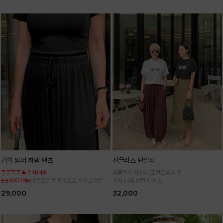
기획 썸머 하렘 팬츠
선글라스 반팔티
주문폭주★순차배송
심플한 디자인에 포인트를 더한
88까지가능!
여유로운 벌룬핏으로 자연스러운 체
키치 나염 반팔 티셔츠
형 커버 허리 전체 밴딩으로 편안한 착용감
29,000
32,000