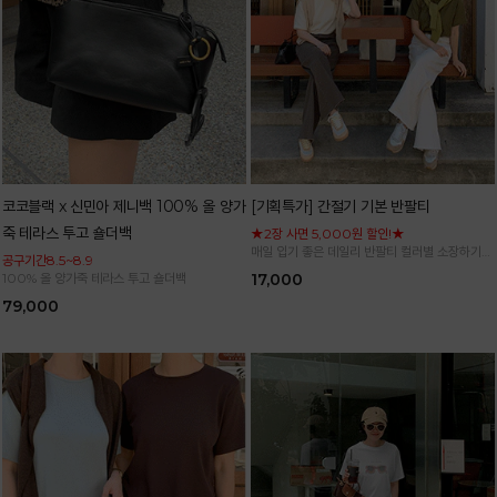
코코블랙 x 신민아 제니백 100% 올 양가
[기획특가] 간절기 기본 반팔티
죽 테라스 투고 숄더백
★2장 사면 5,000원 할인!★
매일 입기 좋은 데일리 반팔티 컬러별 소장하기
공구기간8.5~8.9
좋은 기본 아이템
100% 올 양가죽 테라스 투고 숄더백
17,000
79,000