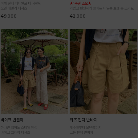
어깨 절개 디테일로 더 세련된
★1주일 소요★
모던 데일리 티셔츠
가볍고 편안하게 즐기는 나일론 포켓 롱 스커트
49,000
42,000
바이크 반팔티
위즈 핀턱 반바지
하나만 입어도 스타일 완성
캐주얼부터 모던룩까지
바이크 그래픽 티셔츠
코튼 핀턱 반바지