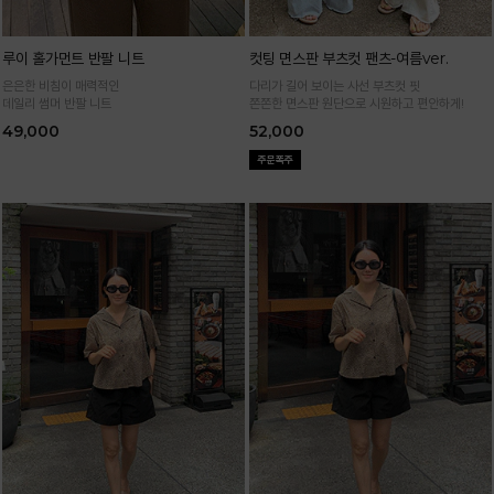
루이 홀가먼트 반팔 니트
컷팅 면스판 부츠컷 팬츠-여름ver.
은은한 비침이 매력적인
다리가 길어 보이는 사선 부츠컷 핏
데일리 썸머 반팔 니트
쫀쫀한 면스판 원단으로 시원하고 편안하게!
49,000
52,000