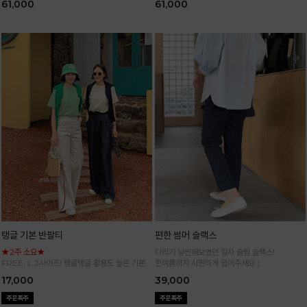
61,000
61,000
탱글 기본 반팔티
편한 썸머 슬랙스
★2주 소요★
다리가 날씬해보였던 일자 슬림 슬랙스!
FREE, L 2사이즈! 탱글탱글 활용도 높은 기본
한여름까지 시원하게 입어주세요:)
반팔 티셔츠
17,000
39,000