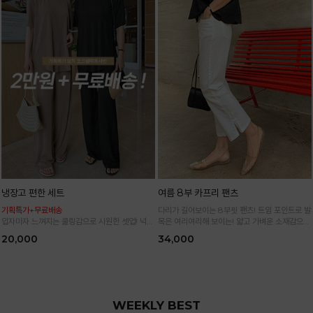
냉장고 편한 세트
여름 8부 카프리 팬츠
기획특가+무료배송
다리가 길어보이는 8부핏 팬츠! 트임 포인트로 발
입자마자 느껴지는 쿨링감으로 시원한 셋업! 넉넉
목은 여리여리해 보이는! 얇고 가벼운 소재감으로
한 핏으로 군살 싹 다 가려주는 올 여름 교복템
한여름까지 시원하고 쾌적하게!
20,000
34,000
*블랙·주문폭주로 인한 입고지연·순차발송 진행중
WEEKLY BEST