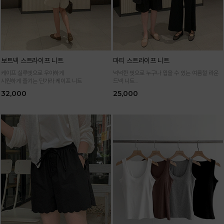
보트넥 스트라이프 니트
마티 스트라이프 니트
케이프 실루엣으로 우아하게
넉넉한 핏으로 누구나 입을 수 있는 여름철 라운
시원하게 즐기는 단가라 케이프 니트
드넥 니트
통기성 높은 여름 니트 원사로 편하고 시원하게
32,000
25,000
입어요