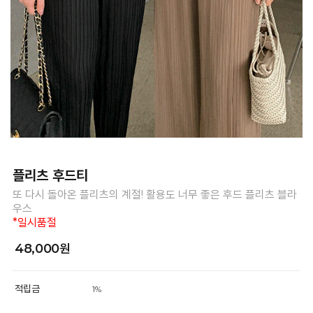
플리츠 후드티
또 다시 돌아온 플리츠의 계절! 활용도 너무 좋은 후드 플리츠 블라
우스
*일시품절
48,000원
적립금
1%