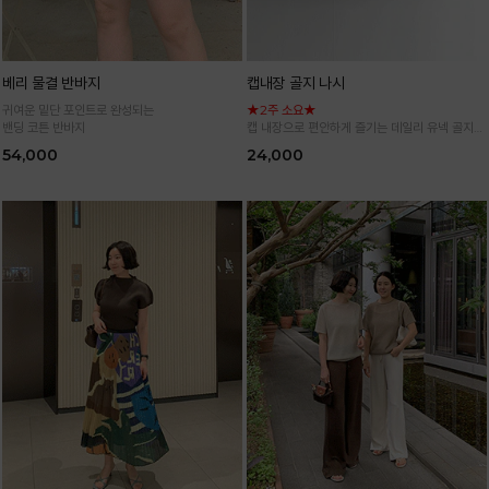
베리 물결 반바지
캡내장 골지 나시
귀여운 밑단 포인트로 완성되는
★2주 소요★
밴딩 코튼 반바지
캡 내장으로 편안하게 즐기는 데일리 유넥 골지
나시
54,000
24,000