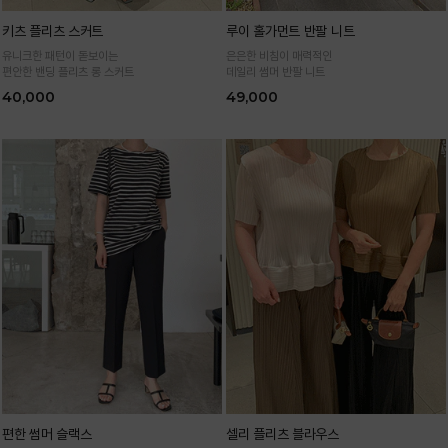
키츠 플리츠 스커트
루이 홀가먼트 반팔 니트
유니크한 패턴이 돋보이는
은은한 비침이 매력적인
편안한 밴딩 플리츠 롱 스커트
데일리 썸머 반팔 니트
40,000
49,000
편한 썸머 슬랙스
셀리 플리츠 블라우스