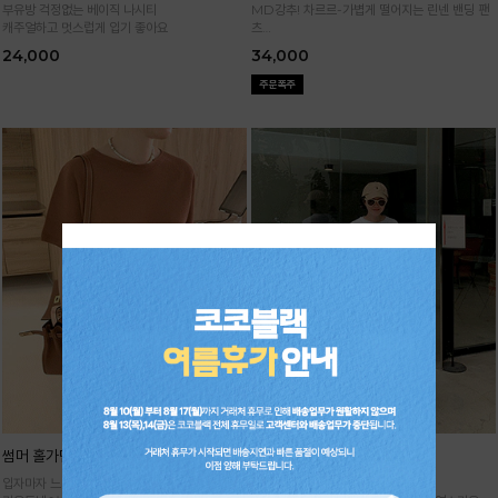
부유방 걱정없는 베이직 나시티
MD강추! 차르르-가볍게 떨어지는 린넨 밴딩 팬
캐주얼하고 멋스럽게 입기 좋아요
츠
시원하면서 구김없고 신축성까지 GOOD
24,000
34,000
썸머 홀가먼트 니트
기획 썸머 하렘 팬츠
입자마자 느껴지는 고급스러움,
주문폭주★순차배송