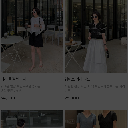
베리 물결 반바지
웨이브 카라 니트
귀여운 밑단 포인트로 완성되는
시원한 펀칭 짜임, 배색 포인트가 돋보이는 카라
밴딩 코튼 반바지
니트
가볍고 통기성 좋은 니트 소재로 한여름까지 쾌적
54,000
25,000
하게 입어요