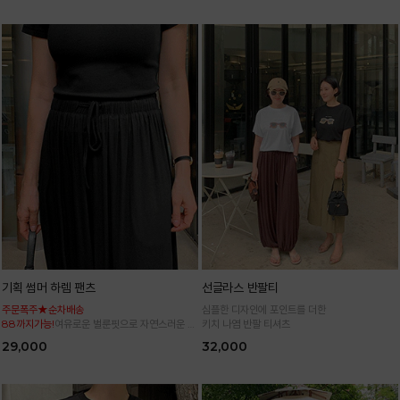
기획 썸머 하렘 팬츠
선글라스 반팔티
주문폭주★순차배송
심플한 디자인에 포인트를 더한
88까지가능!
여유로운 벌룬핏으로 자연스러운 체
키치 나염 반팔 티셔츠
형 커버 허리 전체 밴딩으로 편안한 착용감
29,000
32,000