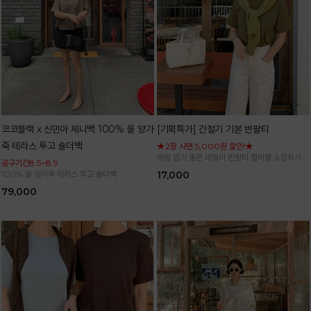
코코블랙 x 신민아 제니백 100% 올 양가
[기획특가] 간절기 기본 반팔티
죽 테라스 투고 숄더백
★2장 사면 5,000원 할인!★
매일 입기 좋은 데일리 반팔티 컬러별 소장하기
공구기간8.5~8.9
좋은 기본 아이템
100% 올 양가죽 테라스 투고 숄더백
17,000
79,000