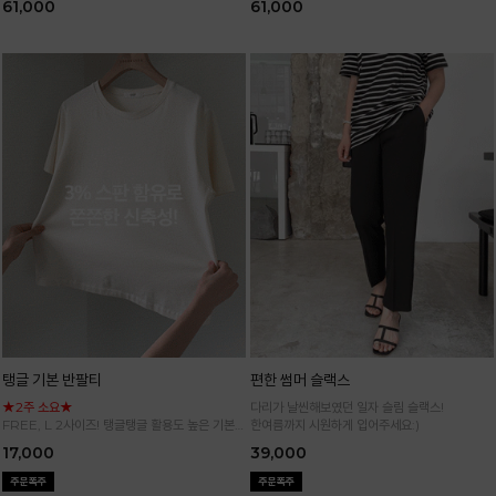
61,000
61,000
탱글 기본 반팔티
편한 썸머 슬랙스
★2주 소요★
다리가 날씬해보였던 일자 슬림 슬랙스!
FREE, L 2사이즈! 탱글탱글 활용도 높은 기본
한여름까지 시원하게 입어주세요:)
반팔 티셔츠
17,000
39,000