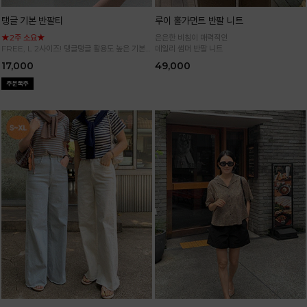
탱글 기본 반팔티
루이 홀가먼트 반팔 니트
★2주 소요★
은은한 비침이 매력적인
FREE, L 2사이즈! 탱글탱글 활용도 높은 기본
데일리 썸머 반팔 니트
반팔 티셔츠
17,000
49,000