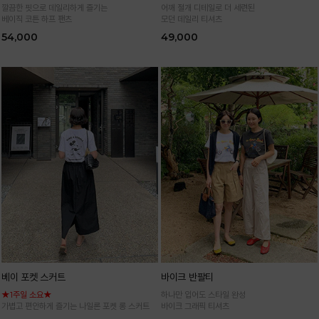
깔끔한 핏으로 데일리하게 즐기는
어깨 절개 디테일로 더 세련된
베이직 코튼 하프 팬츠
모던 데일리 티셔츠
54,000
49,000
베이 포켓 스커트
바이크 반팔티
★1주일 소요★
하나만 입어도 스타일 완성
가볍고 편안하게 즐기는 나일론 포켓 롱 스커트
바이크 그래픽 티셔츠