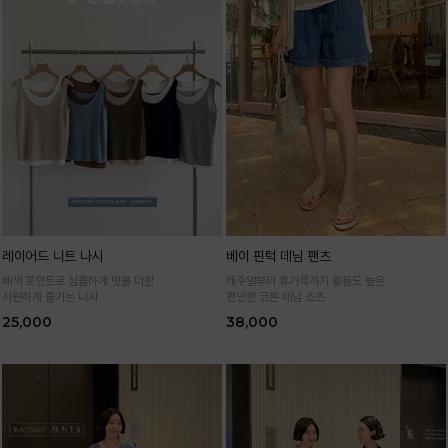
레이어드 니트 나시
베이 핀턱 데님 팬츠
배색 포인트로 심플하게 멋을 더한
캐주얼부터 휴가룩까지 활용도 높은
시원하게 즐기는 나시
편안한 코튼 데님 쇼츠
25,000
38,000