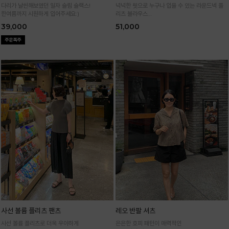
다리가 날씬해보였던 일자 슬림 슬랙스!
넉넉한 핏으로 누구나 입을 수 있는 라운드넥 플
한여름까지 시원하게 입어주세요:)
리츠 블라우스
통기성 높은 폴리 원단으로 시원하게 입어요
39,000
51,000
사선 볼륨 플리츠 팬츠
레오 반팔 셔츠
사선 볼륨 플리츠로 더욱 우아하게
은은한 호피 패턴이 매력적인