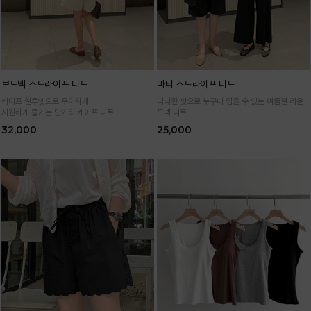
보트넥 스트라이프 니트
마티 스트라이프 니트
케이프 실루엣으로 우아하게
넉넉한 핏으로 누구나 입을 수 있는 여름철 라운
시원하게 즐기는 단가라 케이프 니트
드넥 니트
통기성 높은 여름 니트 원사로 편하고 시원하게
32,000
25,000
입어요