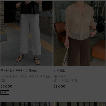
굿스판 일자 면팬츠-여름ver.
네트 집업
누적 판매 7만장! 재구매는 물론 컬러별 구매도
시원하게 걸치는
많은
썸머 니트 집업 가디건
정말 편하게 휘뚜루마뚜루 입는 만능 면팬츠
35,000
52,000