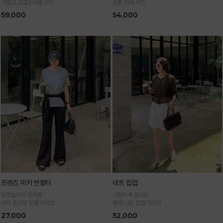
가볍고 고급스러움 UP!
코튼 카라 셔츠
59,000
54,000
프렌즈 미키 반팔티
네트 집업
뒷모습까지 귀여운
시원하게 걸치는
미키 프린팅 반팔 티셔츠
썸머 니트 집업 가디건
27,000
52,000