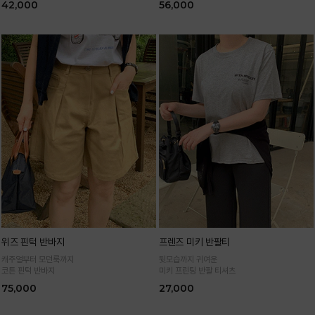
42,000
56,000
위즈 핀턱 반바지
프렌즈 미키 반팔티
캐주얼부터 모던룩까지
뒷모습까지 귀여운
코튼 핀턱 반바지
미키 프린팅 반팔 티셔츠
75,000
27,000