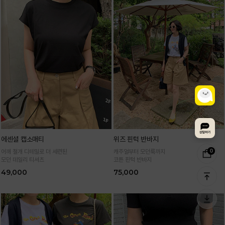
에센셜 캡소매티
위즈 핀턱 반바지
0
어깨 절개 디테일로 더 세련된
캐주얼부터 모던룩까지
모던 데일리 티셔츠
코튼 핀턱 반바지
49,000
75,000