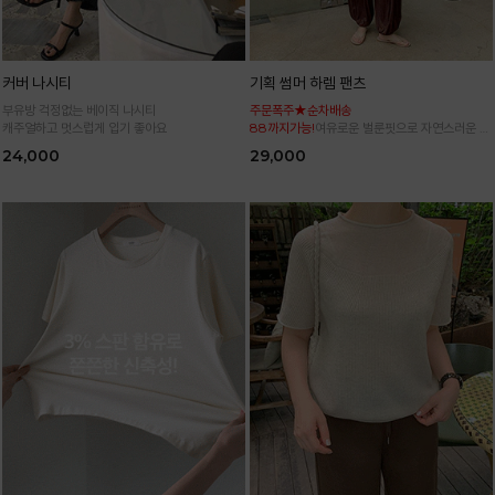
커버 나시티
기획 썸머 하렘 팬츠
부유방 걱정없는 베이직 나시티
주문폭주★순차배송
캐주얼하고 멋스럽게 입기 좋아요
88까지가능!
여유로운 벌룬핏으로 자연스러운 체
형 커버 허리 전체 밴딩으로 편안한 착용감
24,000
29,000