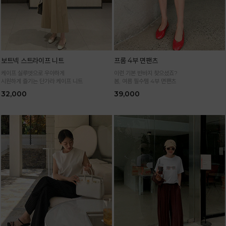
보트넥 스트라이프 니트
프롬 4부 면팬츠
케이프 실루엣으로 우아하게
이런 기본 반바지 찾으셨죠?
시원하게 즐기는 단가라 케이프 니트
봄, 여름 필수템 4부 면팬츠
32,000
39,000