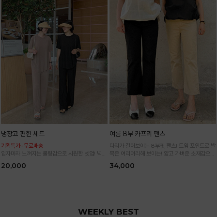
냉장고 편한 세트
여름 8부 카프리 팬츠
기획특가+무료배송
다리가 길어보이는 8부핏 팬츠! 트임 포인트로 발
입자마자 느껴지는 쿨링감으로 시원한 셋업! 넉넉
목은 여리여리해 보이는! 얇고 가벼운 소재감으로
한 핏으로 군살 싹 다 가려주는 올 여름 교복템
한여름까지 시원하고 쾌적하게!
20,000
34,000
*블랙·주문폭주로 인한 입고지연·순차발송 진행중
WEEKLY BEST