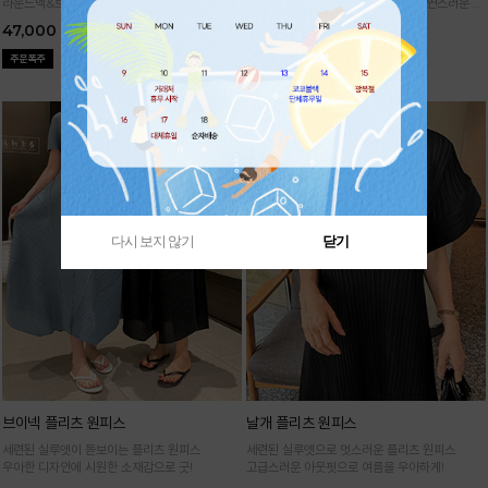
라운드넥&브이넥 두 가지 타입의 홀가먼트 캡니
88까지가능!
여유로운 벌룬핏으로 자연스러운 체
트
형 커버 허리 전체 밴딩으로 편안한 착용감
47,000
29,000
다시 보지 않기
닫기
브이넥 플리츠 원피스
날개 플리츠 원피스
세련된 실루엣이 돋보이는 플리츠 원피스
세련된 실루엣으로 멋스러운 플리츠 원피스
우아한 디자인에 시원한 소재감으로 굿!
고급스러운 아웃핏으로 여름을 우아하게!