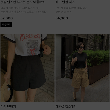
컷팅 면스판 부츠컷 팬츠-여름ver.
레오 반팔 셔츠
다리가 길어 보이는 사선 부츠컷 핏
은은한 호피 패턴이 매력적인
쫀쫀한 면스판 원단으로 시원하고 편안하게!
코튼 카라 셔츠
52,000
54,000
마레 반바지
에센셜 캡소매티