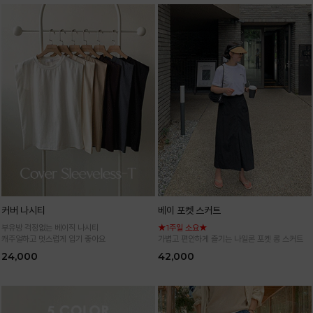
커버 나시티
베이 포켓 스커트
부유방 걱정없는 베이직 나시티
★1주일 소요★
캐주얼하고 멋스럽게 입기 좋아요
가볍고 편안하게 즐기는 나일론 포켓 롱 스커트
24,000
42,000