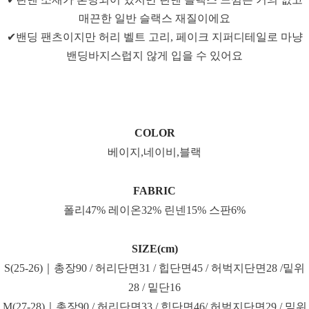
매끈한 일반 슬랙스 재질이에요
✔밴딩 팬츠이지만 허리 벨트 고리, 페이크 지퍼디테일로 마냥
밴딩바지스럽지 않게 입을 수 있어요
COLOR
베이지,네이비,블랙
FABRIC
폴리47% 레이온32% 린넨15% 스판6%
SIZE(cm)
S(25-26)｜총장90 / 허리단면31 / 힙단면45 / 허벅지단면28 /밑위
28 / 밑단16
M(27-28)｜총장90 / 허리단면33 / 힙단면46/ 허벅지단면29 / 밑위