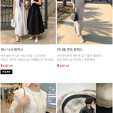
보니 나시 원피스
미니멀 분또 원피스
캐주얼한 무드로 사랑스러운 나시 원피스
휘뚜루마뚜루 편하게 입기 좋은 롱원피스
가볍고 산뜻한 착용감으로 여행룩으로 딱이에요
분또 원피스로 탄탄하고 쫀쫀해요!