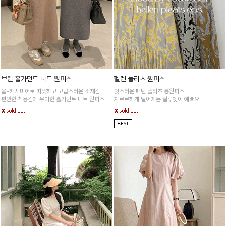
브린 홀가먼트 니트 원피스
헬렌 플리츠 원피스
울+캐시미어로 따뜻하고 고급스러운 소재감
멋스러운 패턴 플리츠 롱원피스
편안한 착용감에 우아한 홀가먼트 니트 원피스
차르르하게 떨어지는 실루엣이 예뻐요