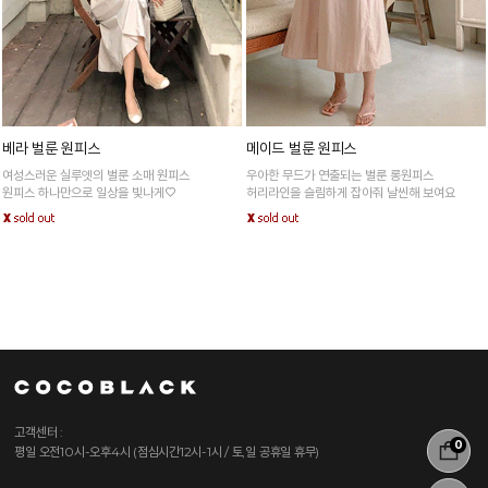
베라 벌룬 원피스
메이드 벌룬 원피스
여성스러운 실루엣의 벌룬 소매 원피스
우아한 무드가 연출되는 벌룬 롱원피스
원피스 하나만으로 일상을 빛나게♡
허리라인을 슬림하게 잡아줘 날씬해 보여요
고객센터 :
0
평일 오전10시-오후4시 (점심시간12시-1시 / 토,일 공휴일 휴무)