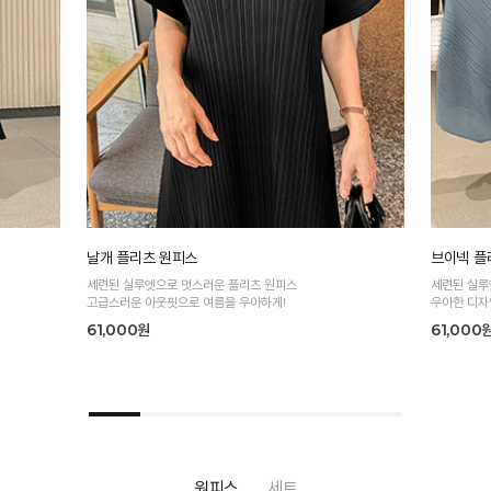
날개 플리츠 원피스
브이넥 플
세련된 실루엣으로 멋스러운 플리츠 원피스
세련된 실루
고급스러운 아웃핏으로 여름을 우아하게!
우아한 디자
61,000원
61,000
원피스
세트