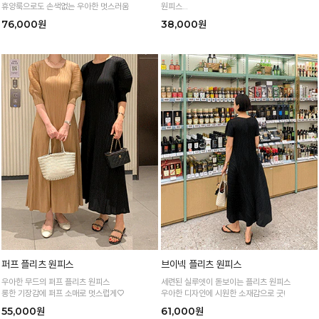
휴양룩으로도 손색없는 우아한 멋스러움
원피스
롱한 기장감과 트임 포인트로 바디라인은 길어보
76,000원
38,000원
이게!
퍼프 플리츠 원피스
브이넥 플리츠 원피스
우아한 무드의 퍼프 플리츠 원피스
세련된 실루엣이 돋보이는 플리츠 원피스
롱한 기장감에 퍼프 소매로 멋스럽게♡
우아한 디자인에 시원한 소재감으로 굿!
55,000원
61,000원